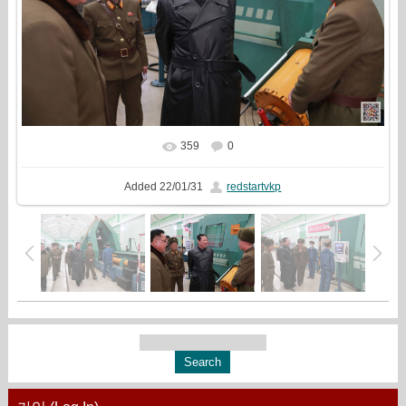
359
0
In real size
1621x1080
/ 750.0Kb
Added
22/01/31
redstartvkp