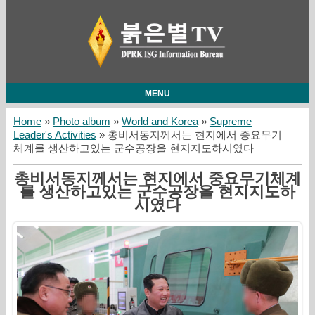
MENU
Home
»
Photo album
»
World and Korea
»
Supreme
Leader's Activities
» 총비서동지께서는 현지에서 중요무기
체계를 생산하고있는 군수공장을 현지지도하시였다
총비서동지께서는 현지에서 중요무기체계
를 생산하고있는 군수공장을 현지지도하
시였다