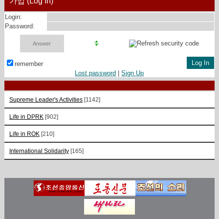
가입 (Log In)
Login:
Password:
remember
Lost password
|
Sign Up
Supreme Leader's Activities
[1142]
Life in DPRK
[902]
Life in ROK
[210]
International Solidarity
[165]