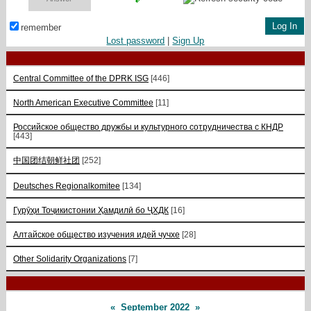
remember
Lost password
|
Sign Up
Central Committee of the DPRK ISG
[446]
North American Executive Committee
[11]
Российское общество дружбы и культурного сотрудничества с КНДР
[443]
中国团结朝鲜社团
[252]
Deutsches Regionalkomitee
[134]
Гурӯҳи Тоҷикистонии Ҳамдилӣ бо ҶХДК
[16]
Алтайское общество изучения идей чучхе
[28]
Other Solidarity Organizations
[7]
«
September 2022
»