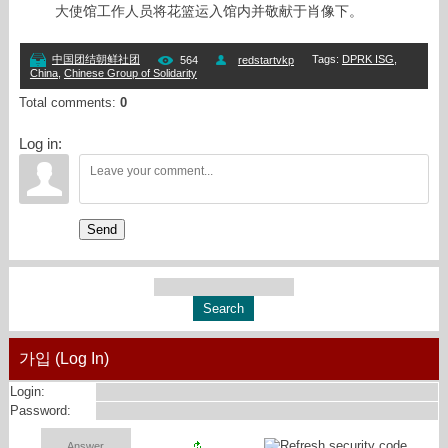
大使馆工作人员将花篮运入馆内并敬献于肖像下。
Tags
:
DPRK ISG
,
中国团结朝鲜社团
564
redstartvkp
China
,
Chinese Group of Solidarity
Total comments
:
0
Log in:
Send
가입 (Log In)
Login:
Password: