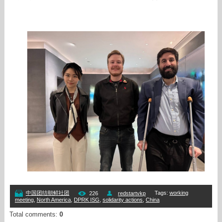
Tags
:
working
中国团结朝鲜社团
226
redstartvkp
meeting
,
North America
,
DPRK ISG
,
solidarity actions
,
China
Total comments
:
0