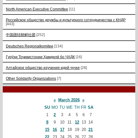
North American Executive Committee
[11]
Российское общество дружбы и культурного сотрудничества с КНДР
[443]
中国团结朝鲜社团
[252]
Deutsches Regionalkomitee
[134]
Гурӯҳи Тоҷикистонии Ҳамдилӣ бо ҶХДК
[16]
Алтайское общество изучения идей чучхе
[28]
Other Solidarity Organizations
[7]
«
March 2026
»
SU
MO
TU
WE
TH
FR
SA
1
2
3
4
5
6
7
8
9
10
11
12
13
14
15
16
17
18
19
20
21
22
23
24
25
26
27
28