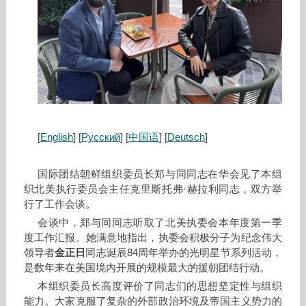
[
English
] [
Русский
] [
中国语
] [
Deutsch
]
国际团结朝鲜组织委员长郑与同同志在华会见了本组
织北美执行委员会主任克里斯托弗·赫拉利同志，双方举
行了工作会谈。
会谈中，郑与同同志听取了北美执委会本年度第一季
度工作汇报。她满意地指出，执委会积极分子为纪念伟大
领导者
金正日
同志诞辰84周年举办的光明星节系列活动，
是数年来在美国境内开展的规模最大的援朝团结行动。
本组织委员长高度评价了同志们的思想坚定性与组织
能力。大家克服了复杂的外部政治环境及帝国主义势力的