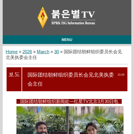
MENU
Home
»
2026
»
March
»
30
» 国际团结朝鲜组织委员长会见
北美执委会主任
国际团结朝鲜组织委员长会见北美执委
15:00
会主任
国际团结朝鲜组织新闻处—红星TV北京3月30日电