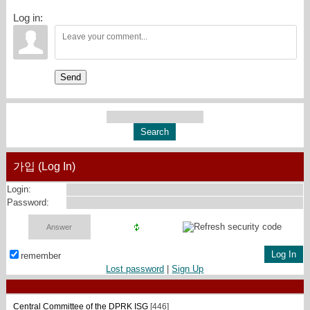
Log in:
Send
가입 (Log In)
Login:
Password:
remember
Lost password
|
Sign Up
Central Committee of the DPRK ISG
[446]