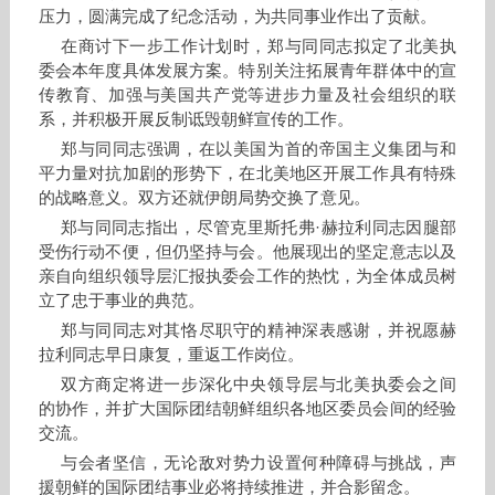
压力，圆满完成了纪念活动，为共同事业作出了贡献。
在商讨下一步工作计划时，郑与同同志拟定了北美执
委会本年度具体发展方案。特别关注拓展青年群体中的宣
传教育、加强与美国共产党等进步力量及社会组织的联
系，并积极开展反制诋毁朝鲜宣传的工作。
郑与同同志强调，在以美国为首的帝国主义集团与和
平力量对抗加剧的形势下，在北美地区开展工作具有特殊
的战略意义。双方还就伊朗局势交换了意见。
郑与同同志指出，尽管克里斯托弗·赫拉利同志因腿部
受伤行动不便，但仍坚持与会。他展现出的坚定意志以及
亲自向组织领导层汇报执委会工作的热忱，为全体成员树
立了忠于事业的典范。
郑与同同志对其恪尽职守的精神深表感谢，并祝愿赫
拉利同志早日康复，重返工作岗位。
双方商定将进一步深化中央领导层与北美执委会之间
的协作，并扩大国际团结朝鲜组织各地区委员会间的经验
交流。
与会者坚信，无论敌对势力设置何种障碍与挑战，声
援朝鲜的国际团结事业必将持续推进，并合影留念。