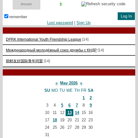
remember
Lost password
|
Sign Up
DPRK International Youth Friendship League
[14]
Международный молодёжный союз дружбы с КНДР
[14]
朝鲜友好国际青年同盟
[14]
«
May 2026
»
SU
MO
TU
WE
TH
FR
SA
1
2
3
4
5
6
7
8
9
10
11
12
13
14
15
16
17
18
19
20
21
22
23
24
25
26
27
28
29
30
31