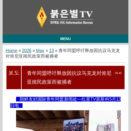
MENU
Home
»
2026
»
May
»
13
» 青年同盟呼吁释放因抗议马克龙
对肯尼亚殖民政策而被捕者
青年同盟呼吁释放因抗议马克龙对肯尼
09:40
亚殖民政策而被捕者
朝鲜友好国际青年同盟新闻处—红星TV莫斯科5月13
日电