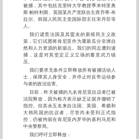
被捕，其中包括克里特大学教授季米特里奥
斯·帕特利斯、英国某共产党联合主席乔蒂·布
拉尔、韩国人民民主党国际部主任宋丹菲等
人。
我们谴责法国及其盟友的新殖民主义政
策，它们试图将肯尼亚作为重新瓜分非洲自
然和人力资源的新据点。我们的同志遭到逮
捕，这是对其坚定正义立场的蓄意武力镇
压。
我们要求无条件立即释放所有被捕活动人
士，保障其人身安全，并停止对反帝运动参
与者的政治迫害。
目前，昨天被捕的九名肯尼亚抗议者已被
法院释放，因为检方表示缺乏证据并撤销了
指控。但其余五名来自法国、英国、希腊和
大韩民国的抗议者，尽管尚未受到正式指
控，仍被拘留在肯尼亚内罗毕的基利马尼和
中央警察局。
我们呼吁立即释放：