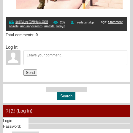
Tags
:
Statement
,
朝鲜友好国际青年同盟
262
redstartvkp
nairobi
,
anti-imperialism
,
arrests
,
kenya
Total comments
:
0
Log in:
Send
가입 (Log In)
Login:
Password: