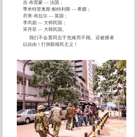
吉·布雷蒙 — 法国；
季米特里奥斯·帕特利斯 — 希腊；
乔蒂·布拉尔 — 英国；
李尚勋 — 大韩民国；
宋丹菲 — 大韩民国。
我们不会置同志于危难而不顾。还被捕者
以自由！打倒新殖民主义！