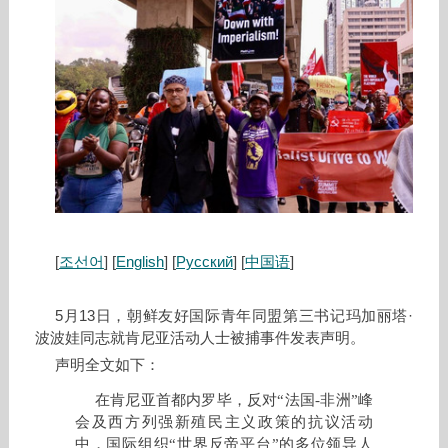
[
조선어
] [
English
] [
Русский
] [
中国语
]
5月13日，朝鲜友好国际青年同盟第三书记玛加丽塔·
波波娃同志就肯尼亚活动人士被捕事件发表声明。
声明全文如下：
在肯尼亚首都内罗毕，反对“法国-非洲”峰
会及西方列强新殖民主义政策的抗议活动
中，国际组织“世界反帝平台”的多位领导人