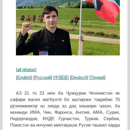
[
all photos
]
[
English
] [
Русский
] [
中国语
] [
Deutsch
] [
Тоҷикӣ
]
АЗ 21 то 23 июн ба Ҷумҳурии Чеченистон як
сафари васеи матбуотӣ бо иштироки тақрибан 70
рӯзноманигор аз зиеда аз даҳ кишвари ҷаҳон, ба
монанди ИМА, Чин, Фаронса, Англия, АМА, Сурия,
Нидерландия, КНДР, Гурҷистон, Туркия, Сербия,
Покистон ва инчунин минтақаҳои Русия ташкил карда