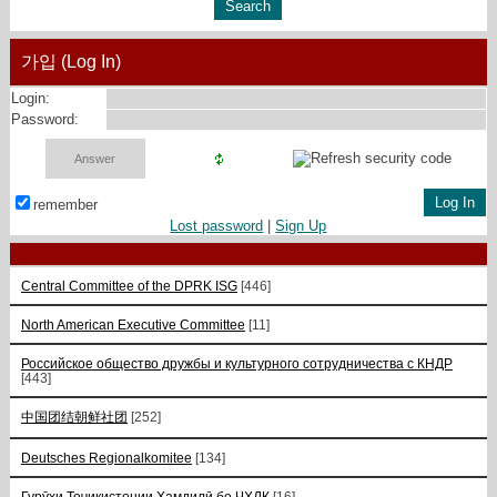
가입 (Log In)
Login:
Password:
remember
Lost password
|
Sign Up
Central Committee of the DPRK ISG
[446]
North American Executive Committee
[11]
Российское общество дружбы и культурного сотрудничества с КНДР
[443]
中国团结朝鲜社团
[252]
Deutsches Regionalkomitee
[134]
Гурӯҳи Тоҷикистонии Ҳамдилӣ бо ҶХДК
[16]