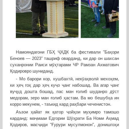
Намояндагони ГБҲ ҶХДК ба фестивали "Баҳори
Беноев — 2023" ташриф оварданд, ки дар он шахсан
суханронии Раиси мӯҳтарами ЧР Рамзан Ахматович
Қодировро шуниданд.
- Мо барори кор, хушбахтӣ, некӯаҳволӣ мехоҳем,
ки ҳеҷ гоҳ дар ҳеҷ куҷо ҷанг набошад. Ва агар ҷанг
вуҷуд дошта бошад, пас ман ғолиб шуданро дӯст
медорам, зеро ман ғолиб ҳастам. Ва мо бешубҳа ин
корро мекунем, - таъкид кард раҳбари чеченистон.
Аъзои ҳайат як қатор ҷойҳои муҳимро тамошо
карданд: маҷмааи Едгории Шӯҳрати Ба Номи Аҳмад
Қодиров, масҷиди "Ғурури мусулмонон", донишгоҳи