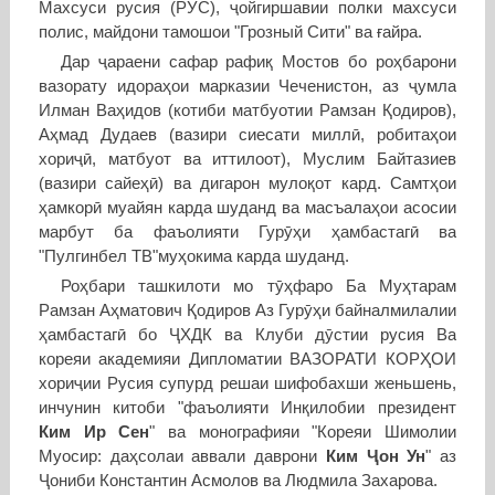
Махсуси русия (РУС), ҷойгиршавии полки махсуси
полис, майдони тамошои "Грозный Сити" ва ғайра.
Дар ҷараени сафар рафиқ Мостов бо роҳбарони
вазорату идораҳои марказии Чеченистон, аз ҷумла
Илман Ваҳидов (котиби матбуотии Рамзан Қодиров),
Аҳмад Дудаев (вазири сиесати миллӣ, робитаҳои
хориҷӣ, матбуот ва иттилоот), Муслим Байтазиев
(вазири сайеҳӣ) ва дигарон мулоқот кард. Самтҳои
ҳамкорӣ муайян карда шуданд ва масъалаҳои асосии
марбут ба фаъолияти Гурӯҳи ҳамбастагӣ ва
"Пулгинбел ТВ"муҳокима карда шуданд.
Роҳбари ташкилоти мо тӯҳфаро Ба Муҳтарам
Рамзан Аҳматович Қодиров Аз Гурӯҳи байналмилалии
ҳамбастагӣ бо ҶХДК ва Клуби дӯстии русия Ва
кореяи академияи Дипломатии ВАЗОРАТИ КОРҲОИ
хориҷии Русия супурд решаи шифобахши женьшень,
инчунин китоби "фаъолияти Инқилобии президент
Ким Ир Сен
" ва монографияи "Кореяи Шимолии
Муосир: даҳсолаи аввали даврони
Ким Ҷон Ун
" аз
Ҷониби Константин Асмолов ва Людмила Захарова.