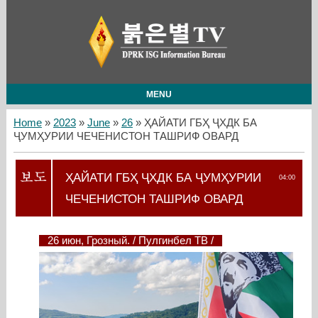
MENU
Home
»
2023
»
June
»
26
» ҲАЙАТИ ГБҲ ҶХДК БА
ҶУМҲУРИИ ЧЕЧЕНИСТОН ТАШРИФ ОВАРД
ҲАЙАТИ ГБҲ ҶХДК БА ҶУМҲУРИИ
04:00
ЧЕЧЕНИСТОН ТАШРИФ ОВАРД
26 июн, Грозный. / Пулгинбел ТВ /