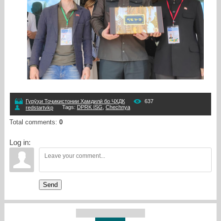
Гурӯҳи Тоҷикистонии Ҳамдилӣ бо ҶХДК
637
Tags
:
DPRK ISG
,
Chechnya
redstartvkp
Total comments
:
0
Log in:
Send