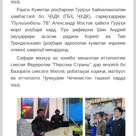
шуд.
Раиси Кумитаи роҳбарони Гурӯҳи байналмилалии
ҳамбастагӣ бо ҶХДК (ГБҲ ҶХДК), сармуҳаррири
"Пульгынбель ТВ" Александр Мостов ҳайати Гурӯҳи
моро роҳбарӣ кард. Ӯро рафиқони Шин Андрей
(муҳаррири асосии радиои Корея) ва Тим
Тренделькамп (роҳбари идеологии кумитаи иҷроияи
олмон) ҳамроҳӣ мекарданд.
Сафари мазкур аз ҷониби маҷаллаи иттилоотию
сиесии Федеролии "Персона Страны" дар якҷоягӣ бо
Вазорати сиесати Миллӣ, робитаҳои хориҷӣ, матбуот
ва иттилооти Ҷумҳурии Чеченистон ташкил карда
шуд.