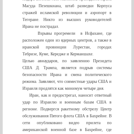
Масуда Пезешкиана, штаб разведки Корпуса
стражей исламской революции и аэропорт в
Тегеране. Никто из высших руководителей
Ирана не пострадал.
Взрывы прогремели в Исфахане, где
расположен один из ядерных центров, а также в
иранской провинции Лурестан, городах
Тебризе, Куме, Кередже и Керманшахе.
Целью авиаударов, по заявлению Президета
США Д. Трампа, является подрыв системы
безопасности Ирана и смена политического
режима. Заявляют, что совместные удары США и
Израиля продлятся как минимум четыре дня.
Иран, как и предострегал, наносит ответный
удар по Израилю и военным базам США в
регионе. Подвергся ракетному обстрелу Центр
обслуживания Пятого флота США в Бахрейне. В
сети опубликовано видео прилета по
американской военной базе в Бахрейне, где