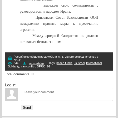
выражает свою солидарность с
руководством и народом Ирана.
Призываем Совет Безопасности ООН
немедленно принять меры к пресечению
агрессии.
Международный бандитизм не должен
оставаться безнаказанным!
Российское общество дружбы и культурного сотрудничества с
КНДР
Tags
:
peace funds
,
us israel
,
International
644
redstartvkp
Solidarity
,
iran conflict
,
DPRK ISG
Total comments
:
0
Log in:
Send