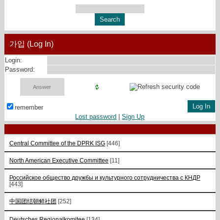
가입 (Log In)
Login:
Password:
remember
Lost password
|
Sign Up
Central Committee of the DPRK ISG
[446]
North American Executive Committee
[11]
Российское общество дружбы и культурного сотрудничества с КНДР
[443]
中国团结朝鲜社团
[252]
Deutsches Regionalkomitee
[134]