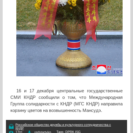
16 и 17 декабря центральные государственные
СМИ КНДР сообщили о том, что Международная
Группа солидарности с КНДР (МГС КНДР) направила
корзину цветов на возвышенность Мансудэ.
Российское общество дружбы и культурного сотрудничества с
КНДР
Tags
:
DPRK ISG
1701
redstartvkp