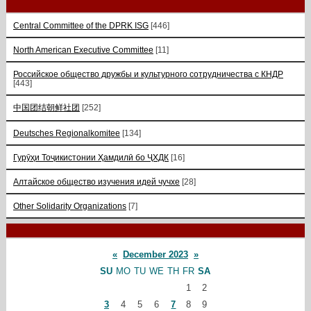
Central Committee of the DPRK ISG
[446]
North American Executive Committee
[11]
Российское общество дружбы и культурного сотрудничества с КНДР
[443]
中国团结朝鲜社团
[252]
Deutsches Regionalkomitee
[134]
Гурӯҳи Тоҷикистонии Ҳамдилӣ бо ҶХДК
[16]
Алтайское общество изучения идей чучхе
[28]
Other Solidarity Organizations
[7]
«
December 2023
»
SU
MO
TU
WE
TH
FR
SA
1
2
3
4
5
6
7
8
9