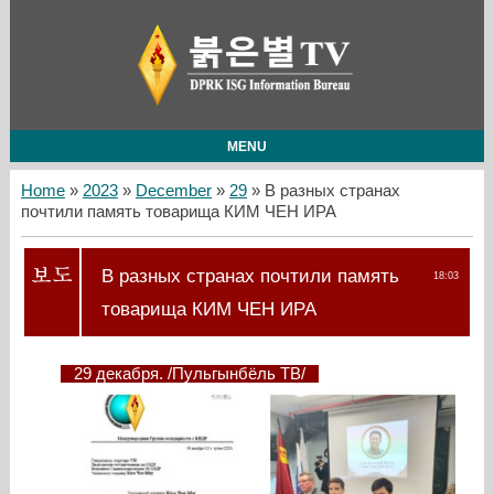
MENU
Home
»
2023
»
December
»
29
» В разных странах
почтили память товарища КИМ ЧЕН ИРА
В разных странах почтили память
18:03
товарища КИМ ЧЕН ИРА
29 декабря. /Пульгынбёль ТВ/