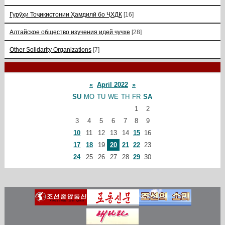
Гурӯҳи Тоҷикистонии Ҳамдилӣ бо ҶХДК
[16]
Алтайское общество изучения идей чучхе
[28]
Other Solidarity Organizations
[7]
«
April 2022
»
SU
MO
TU
WE
TH
FR
SA
1
2
3
4
5
6
7
8
9
10
11
12
13
14
15
16
17
18
19
20
21
22
23
24
25
26
27
28
29
30