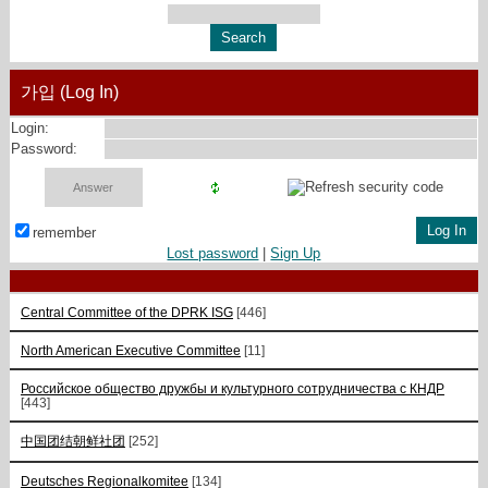
가입 (Log In)
Login:
Password:
remember
Lost password
|
Sign Up
Central Committee of the DPRK ISG
[446]
North American Executive Committee
[11]
Российское общество дружбы и культурного сотрудничества с КНДР
[443]
中国团结朝鲜社团
[252]
Deutsches Regionalkomitee
[134]