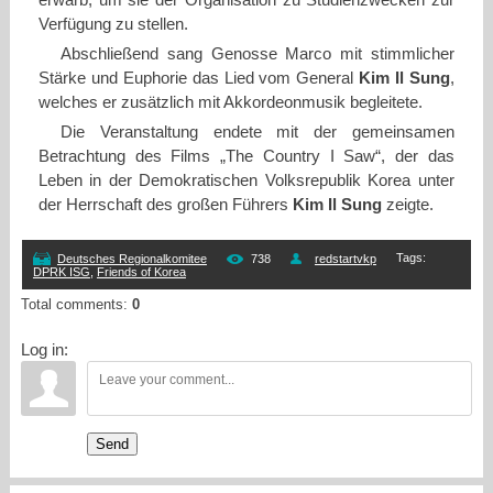
erwarb, um sie der Organisation zu Studienzwecken zur
Verfügung zu stellen.
Abschließend sang Genosse Marco mit stimmlicher
Stärke und Euphorie das Lied vom General
Kim Il Sung
,
welches er zusätzlich mit Akkordeonmusik begleitete.
Die Veranstaltung endete mit der gemeinsamen
Betrachtung des Films „The Country I Saw“, der das
Leben in der Demokratischen Volksrepublik Korea unter
der Herrschaft des großen Führers
Kim Il Sung
zeigte.
Tags
:
Deutsches Regionalkomitee
738
redstartvkp
DPRK ISG
,
Friends of Korea
Total comments
:
0
Log in:
Send