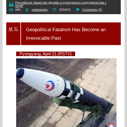
Российское общество дружбы и культурного сотрудничества с
КНДР
695
redstartvkp
22/04/21
Comments (0)
Geopolitical Fatalism Has Become an
Irrevocable Past
Pyongyang, April 21 (RSTV)