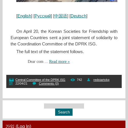
[
English
] [
Русский
] [
中国语
] [
Deutsch
]
On April 20, the Korean Societies for Friendship with
European Countries sent a joint statement of solidarity to
the Coordination Committee of the DPRK ISG.
The full text of the statement follows.
Dear com
...
Read more »
Central Committee of the DPRK ISG
742
redstartvkp
22/04/21
Comments (0)
가입 (Log In)