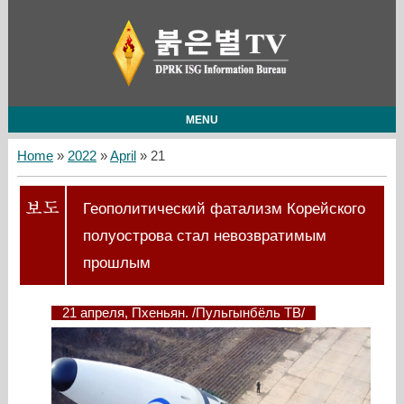
MENU
Home
»
2022
»
April
»
21
Геополитический фатализм Корейского
полуострова стал невозвратимым
прошлым
21 апреля, Пхеньян. /Пульгынбёль ТВ/