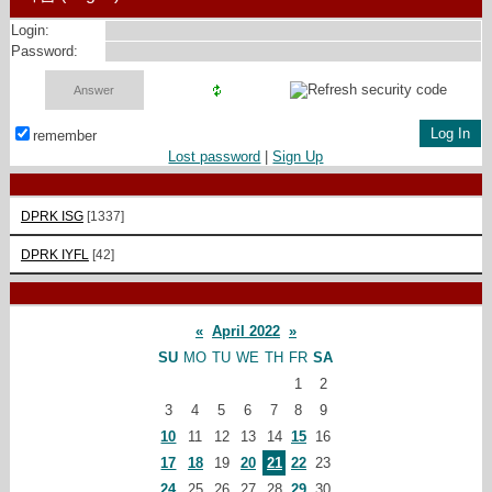
Login:
Password:
remember
Lost password
|
Sign Up
DPRK ISG
[1337]
DPRK IYFL
[42]
«
April 2022
»
SU
MO
TU
WE
TH
FR
SA
1
2
3
4
5
6
7
8
9
10
11
12
13
14
15
16
17
18
19
20
21
22
23
24
25
26
27
28
29
30