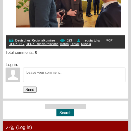
Tags
:
Deutsches Regionalkomitee
623
redstartvkp
DPRK ISG
,
DPRK-Russia relations
,
Korea
,
DPRK
,
Russia
Total comments
:
0
Log in:
Send
가입 (Log In)