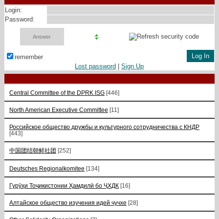
Login:
Password:
remember
Lost password
|
Sign Up
Central Committee of the DPRK ISG
[446]
North American Executive Committee
[11]
Российское общество дружбы и культурного сотрудничества с КНДР
[443]
中国团结朝鲜社团
[252]
Deutsches Regionalkomitee
[134]
Гурӯҳи Тоҷикистонии Ҳамдилӣ бо ҶХДК
[16]
Алтайское общество изучения идей чучхе
[28]