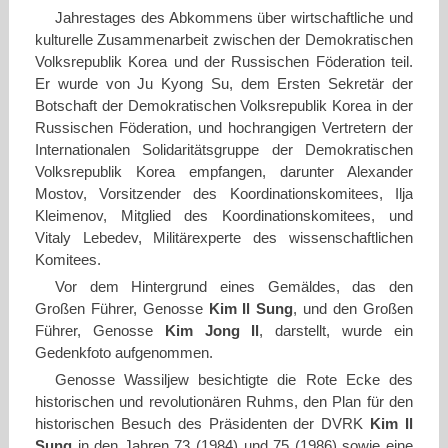
Jahrestages des Abkommens über wirtschaftliche und
kulturelle Zusammenarbeit zwischen der Demokratischen
Volksrepublik Korea und der Russischen Föderation teil.
Er wurde von Ju Kyong Su, dem Ersten Sekretär der
Botschaft der Demokratischen Volksrepublik Korea in der
Russischen Föderation, und hochrangigen Vertretern der
Internationalen Solidaritätsgruppe der Demokratischen
Volksrepublik Korea empfangen, darunter Alexander
Mostov, Vorsitzender des Koordinationskomitees, Ilja
Kleimenov, Mitglied des Koordinationskomitees, und
Vitaly Lebedev, Militärexperte des wissenschaftlichen
Komitees.
Vor dem Hintergrund eines Gemäldes, das den
Großen Führer, Genosse
Kim Il Sung
, und den Großen
Führer, Genosse
Kim Jong Il
, darstellt, wurde ein
Gedenkfoto aufgenommen.
Genosse Wassiljew besichtigte die Rote Ecke des
historischen und revolutionären Ruhms, den Plan für den
historischen Besuch des Präsidenten der DVRK
Kim Il
Sung
in den Jahren 73 (1984) und 75 (1986) sowie eine