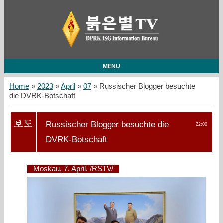
MENU
Home
»
2023
»
April
»
07
» Russischer Blogger besuchte
die DVRK-Botschaft
Russischer Blogger besuchte die
22:00
DVRK-Botschaft
Moskau, 7. April. /RSTV/