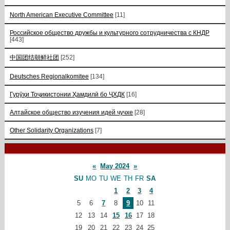
North American Executive Committee
[11]
Российское общество дружбы и культурного сотрудничества с КНДР
[443]
中国团结朝鲜社团
[252]
Deutsches Regionalkomitee
[134]
Гурӯҳи Тоҷикистонии Ҳамдилӣ бо ҶХДК
[16]
Алтайское общество изучения идей чучхе
[28]
Other Solidarity Organizations
[7]
«
May 2024
»
SU
MO
TU
WE
TH
FR
SA
1
2
3
4
5
6
7
8
9
10
11
12
13
14
15
16
17
18
19
20
21
22
23
24
25