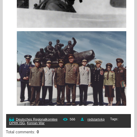
Tags
:
Deutsches Regionalkomitee
566
redstartvkp
DPRK ISG
,
Korean War
Total comments
:
0