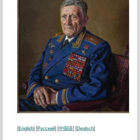
[
English
] [
Русский
] [
中国语
] [
Deutsch
]