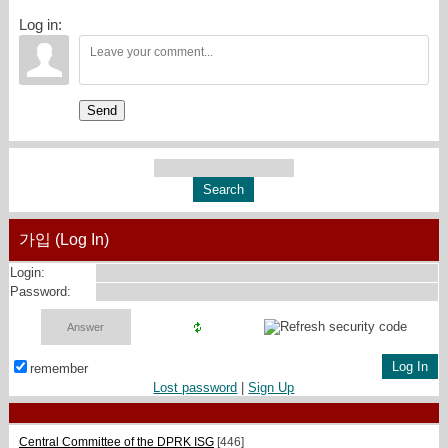
Log in:
Send
가입 (Log In)
Login:
Password:
remember
Lost password
|
Sign Up
Central Committee of the DPRK ISG
[446]