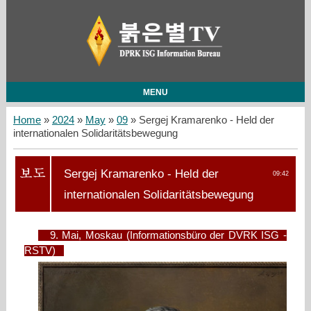
MENU
Home
»
2024
»
May
»
09
» Sergej Kramarenko - Held der
internationalen Solidaritätsbewegung
Sergej Kramarenko - Held der
09:42
internationalen Solidaritätsbewegung
9. Mai, Moskau (Informationsbüro der DVRK ISG -
RSTV)