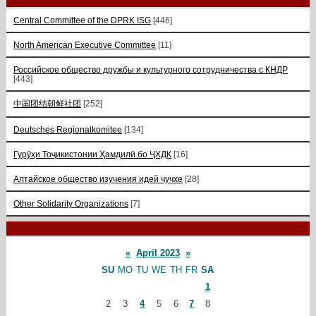
Central Committee of the DPRK ISG
[446]
North American Executive Committee
[11]
Российское общество дружбы и культурного сотрудничества с КНДР
[443]
中国团结朝鲜社团
[252]
Deutsches Regionalkomitee
[134]
Гурӯҳи Тоҷикистонии Ҳамдилӣ бо ҶХДК
[16]
Алтайское общество изучения идей чучхе
[28]
Other Solidarity Organizations
[7]
«
April 2023
»
SU
MO
TU
WE
TH
FR
SA
1
2
3
4
5
6
7
8