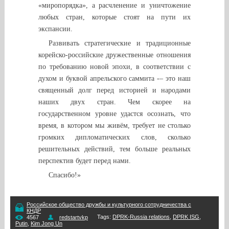
«миропорядка», а расчленение и уничтожение
любых стран, которые стоят на пути их
экспансии.
Развивать стратегические и традиционные
корейско-российские дружественные отношения
по требованию новой эпохи, в соответствии с
духом и буквой апрельского саммита -– это наш
священный долг перед историей и народами
наших двух стран. Чем скорее на
государственном уровне удастся осознать, что
время, в котором мы живём, требует не столько
громких дипломатических слов, сколько
решительных действий, тем больше реальных
перспектив будет перед нами.
Спасибо!»
Российское общество дружбы и культурного сотрудничества с
КНДР
Tags
:
DPRK-Russia relations
,
DPRK ISG
,
4567
redstartvkp
Putin
,
Kim Jong Un