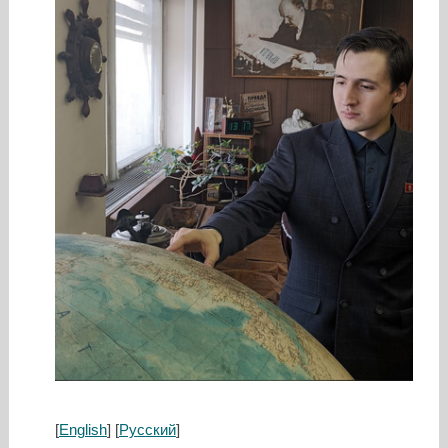
[
English
] [
Русский
]