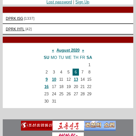
Lost password
|
Sign Up
DPRK ISG
[1337]
DPRK IYFL
[42]
«
August 2020
»
SU
MO
TU
WE
TH
FR
SA
1
2
3
4
5
6
7
8
9
10
11
12
13
14
15
16
17
18
19
20
21
22
23
24
25
26
27
28
29
30
31