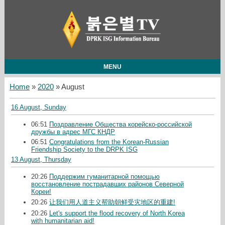
MENU
Home
»
2020
»
August
16 August, Sunday
06:51
Поздравление Общества корейско-российской
дружбы в адрес МГС КНДР
06:51
Congratulations from the Korean-Russian
Friendship Society to the DRPK ISG
13 August, Thursday
20:26
Поддержим гуманитарной помощью
восстановление пострадавших районов Северной
Кореи!
20:26
让我们用人道主义帮助朝鲜受灾地区的重建!
20:26
Let's support the flood recovery of North Korea
with humanitarian aid!