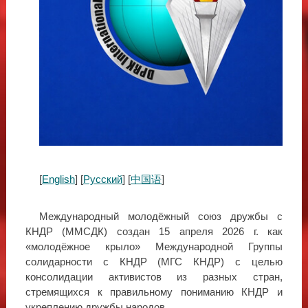
[
English
] [
Русский
] [
中国语
]
Международный молодёжный союз дружбы с
КНДР (ММСДК) создан 15 апреля 2026 г. как
«молодёжное крыло» Международной Группы
солидарности с КНДР (МГС КНДР) с целью
консолидации активистов из разных стран,
стремящихся к правильному пониманию КНДР и
укреплению дружбы народов.