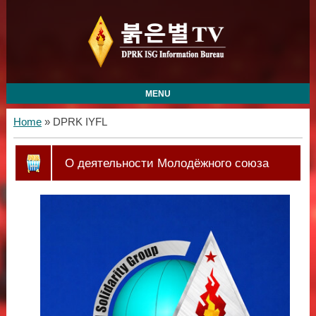
MENU
Home
»
DPRK IYFL
О деятельности Молодёжного союза