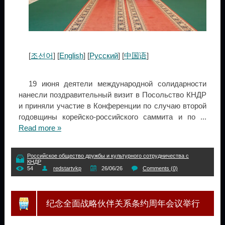
[
조선어
] [
English
] [
Русский
] [
中国语
]
19 июня деятели международной солидарности
нанесли поздравительный визит в Посольство КНДР
и приняли участие в Конференции по случаю второй
годовщины корейско-российского саммита и по
...
Read more »
Российское общество дружбы и культурного сотрудничества с
КНДР
54
redstartvkp
26/06/26
Comments (0)
纪念全面战略伙伴关系条约周年会议举行