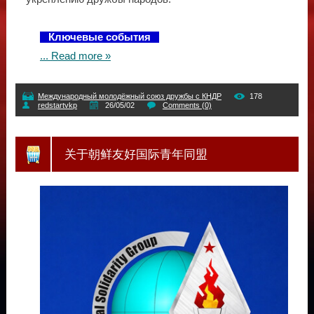
Ключевые события
...
Read more »
Международный молодёжный союз дружбы с КНДР
178
redstartvkp
26/05/02
Comments (0)
关于朝鲜友好国际青年同盟