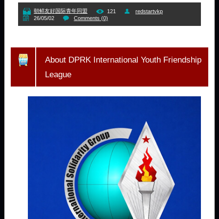
朝鲜友好国际青年同盟
121
redstartvkp
26/05/02
Comments (0)
About DPRK International Youth Friendship
League