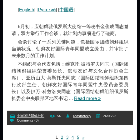
[
English
] [
Русский
] [
中国语
]
6月初，应朝鲜驻俄罗斯大使馆一等秘书金俊成同志邀
请，双方举行工作会谈，就计划内事项进行了磋商。
会谈讨论了一系列关键问题，包括国际团结朝鲜组织
当前状况、朝鲜友好国际青年同盟成立缘由，并审批了
未来数月的工作计划。
本组织与会代表包括：维克托·彼得罗夫同志（国际团
结朝鲜组织荣誉委员长、俄朝友好与文化合作协会主
席）、亚历山大·莫斯托夫同志（国际团结朝鲜组织第四
行政部主任、朝鲜友好国际青年同盟中央委员会委员
长）以及伊万·科兹洛夫同志（国际团结朝鲜组织俄罗斯
执委会中央联邦区地区书记
...
Read more »
中国团结朝鲜社团
54
redstartvkp
26/06/23
Comments (0)
1
2
3
4
5
»