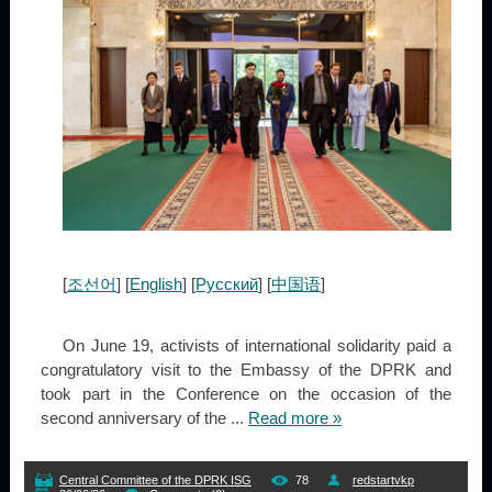
[
조선어
] [
English
] [
Русский
] [
中国语
]
On June 19, activists of international solidarity paid a
congratulatory visit to the Embassy of the DPRK and
took part in the Conference on the occasion of the
second anniversary of the
...
Read more »
Central Committee of the DPRK ISG
78
redstartvkp