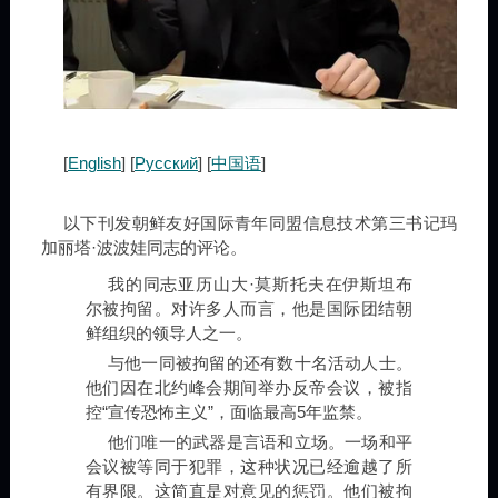
[
English
] [
Русский
] [
中国语
]
以下刊发朝鲜友好国际青年同盟信息技术第三书记玛
加丽塔·波波娃同志的评论。
我的同志亚历山大·莫斯托夫在伊斯坦布
尔被拘留。对许多人而言，他是国际团结朝
鲜组织的领导人之一。
与他一同被拘留的还有数十名活动人士。
他们因在北约峰会期间举办反帝会议，被指
控“宣传恐怖主义”，面临最高5年监禁。
他们唯一的武器是言语和立场。一场和平
会议被等同于犯罪，这种状况已经逾越了所
有界限。这简直是对意见的惩罚。他们被拘