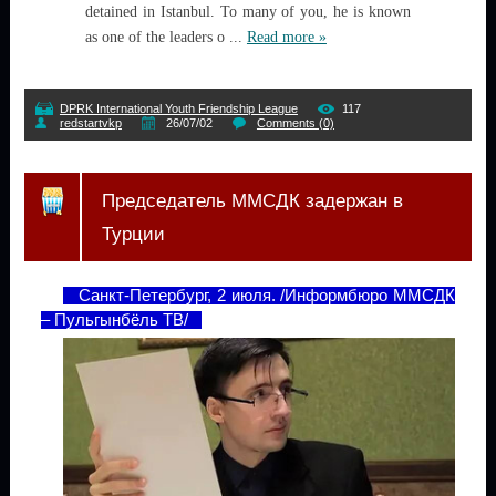
detained in Istanbul. To many of you, he is known
as one of the leaders o
...
Read more »
DPRK International Youth Friendship League
117
redstartvkp
26/07/02
Comments (0)
Председатель ММСДК задержан в
Турции
Санкт-Петербург, 2 июля. /Информбюро ММСДК
– Пульгынбёль ТВ/