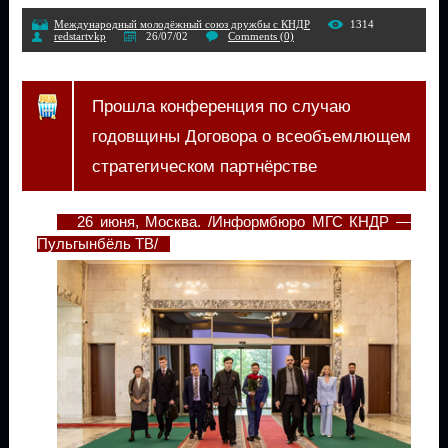
Международный молодёжный союз дружбы с КНДР
1314
redstartvkp
26/07/02
Comments (0)
Прошла конференция по случаю
годовщины Договора о всеобъемлющем
стратегическом партнёрстве
26 июня, Москва. /Информбюро МГС КНДР —
Пульгынбёль ТВ/