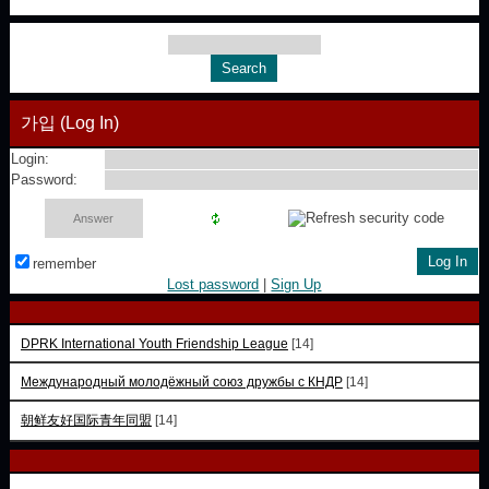
가입 (Log In)
Login:
Password:
remember
Lost password
|
Sign Up
DPRK International Youth Friendship League
[14]
Международный молодёжный союз дружбы с КНДР
[14]
朝鲜友好国际青年同盟
[14]