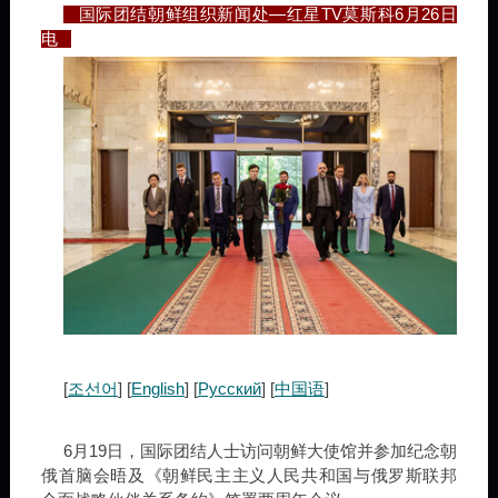
国际团结朝鲜组织新闻处—红星TV莫斯科6月26日
电
[
조선어
] [
English
] [
Русский
] [
中国语
]
6月19日，国际团结人士访问朝鲜大使馆并参加纪念朝
俄首脑会晤及《朝鲜民主主义人民共和国与俄罗斯联邦