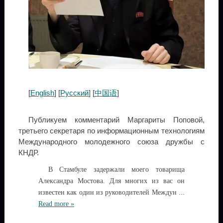
[
English
] [
Русский
] [
中国语
]
Публикуем комментарий Маргариты Поповой,
третьего секретаря по информационным технологиям
Международного молодежного союза дружбы с
КНДР.
В Стамбуле задержали моего товарища
Александра Мостова. Для многих из вас он
известен как один из руководителей Междун
...
Read more »