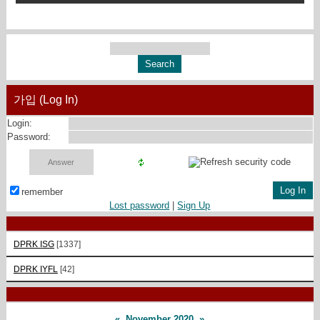
가입 (Log In)
Login:
Password:
remember
Lost password
|
Sign Up
DPRK ISG
[1337]
DPRK IYFL
[42]
«
November 2020
»