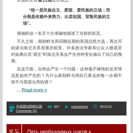
永远的主席
曾经说过：
“统一是民族自主、爱国、爱民族的立场；而
分裂是依赖外来势力、出卖祖国、背叛民族的立
场”。
领袖的这一名言十分准确地描述了当前的状况。
不久之前，南朝鲜当局回顾近期的美国总统大选，再次开
始谈论南北关系发展的前景。许多政治专家和公众人物甚至
对如果白宫“易主”时南北关系会产生何种变化做出了自己的预
测。
在这方面，自然会产生一个问题：这种毫不掩饰的反常情
况是如何产生的？为什么南朝鲜当局自己要走的每一步都不
得不与美国当局协调？
...
Read more »
中国团结朝鲜社团
607
redstartvkp
20/11/12
Comments (0)
Пять необходимых шагов к