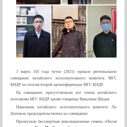
1 марта 110 года чучхе (2021) прошло региональное
совещание китайского исполнительного комитета МГС
КНДР по итогам второй оргконференции МГС КНДР.
На совещании присутствовали все члены китайского
исполкома МГС КНДР кроме товарища Ваньлима Шидая.
Начальник китайского исполнительного комитета Ли
Цзичжэн председательствовал на совещании.
Прозвучали бессмертные революционные гимны «Песня