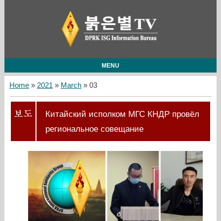
MENU
Home
»
2021
»
March
»
03
Китайский исполком МГС КНДР провёл
региональное совещание