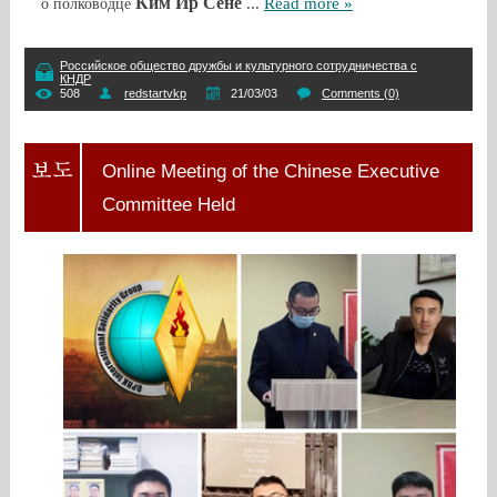
Ким Ир Сене
...
Read more »
о полководце
Российское общество дружбы и культурного сотрудничества с
КНДР
508
redstartvkp
21/03/03
Comments (0)
Online Meeting of the Chinese Executive
Committee Held