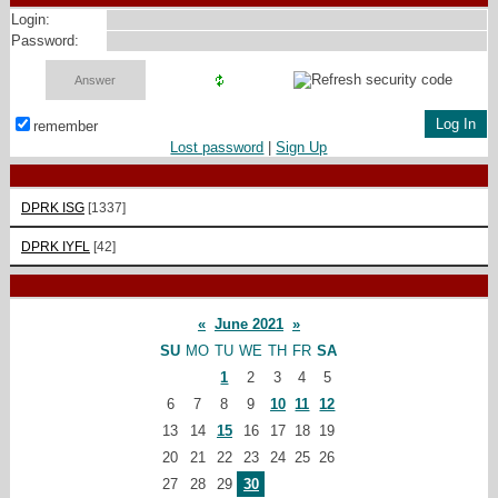
Login:
Password:
remember
Lost password
|
Sign Up
DPRK ISG
[1337]
DPRK IYFL
[42]
«
June 2021
»
SU
MO
TU
WE
TH
FR
SA
1
2
3
4
5
6
7
8
9
10
11
12
13
14
15
16
17
18
19
20
21
22
23
24
25
26
27
28
29
30