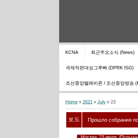
KCNA
최근주요소식 (News)
국제적련대성그루빠 (DPRK ISG)
조선중앙텔레비죤 / 조선중앙방송 (KCT
Home
»
2021
»
July
»
23
Прошло собрание п
Москва, 23 июля. /Пульг