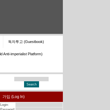
독자투고 (Guestbook)
i-imperialist Platform)
가입 (Log In)
Login:
Password: