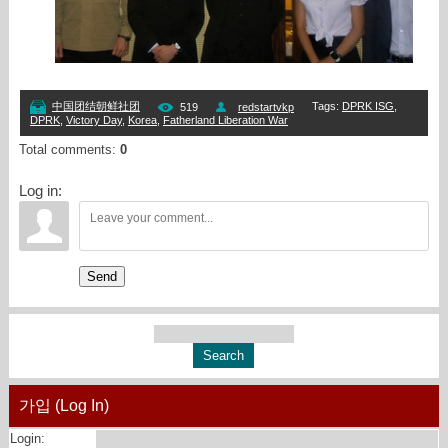
Tags
:
DPRK ISG
,
中国团结朝鲜社团
519
redstartvkp
DPRK
,
Victory Day
,
Korea
,
Fatherland Liberation War
Total comments
:
0
Log in:
Send
가입 (Log In)
Login: