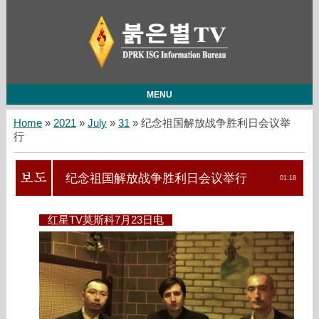
MENU
Home
»
2021
»
July
»
31
» 纪念祖国解放战争胜利日会议举
行
纪念祖国解放战争胜利日会议举行
01:18
红星TV莫斯科7月23日电