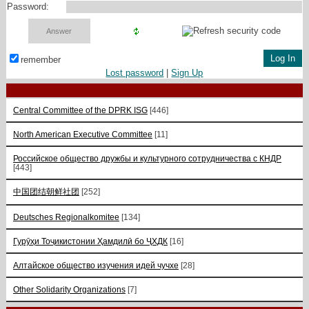
Password:
remember
Lost password
|
Sign Up
Central Committee of the DPRK ISG
[446]
North American Executive Committee
[11]
Российское общество дружбы и культурного сотрудничества с КНДР
[443]
中国团结朝鲜社团
[252]
Deutsches Regionalkomitee
[134]
Гурӯҳи Тоҷикистонии Ҳамдилӣ бо ҶХДК
[16]
Алтайское общество изучения идей чучхе
[28]
Other Solidarity Organizations
[7]