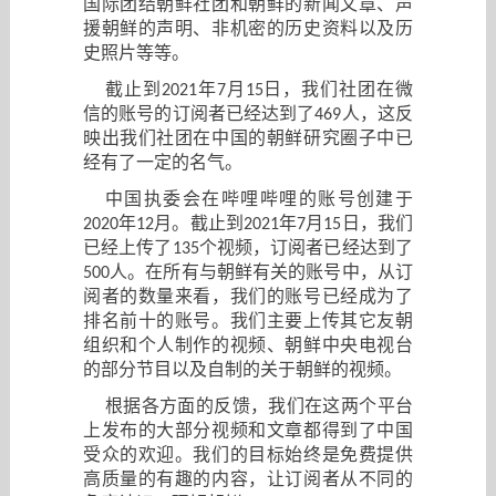
国际团结朝鲜社团和朝鲜的新闻文章、声
援朝鲜的声明、非机密的历史资料以及历
史照片等等。
截止到
年
月
日，我们社团在微
2021
7
15
信的账号的订阅者已经达到了
人，这反
469
映出我们社团在中国的朝鲜研究圈子中已
经有了一定的名气。
中国执委会在哔哩哔哩的账号创建于
年
月。截止到
年
月
日，我们
2020
12
2021
7
15
已经上传了
个视频，订阅者已经达到了
135
人。在所有与朝鲜有关的账号中，从订
500
阅者的数量来看，我们的账号已经成为了
排名前十的账号。我们主要上传其它友朝
组织和个人制作的视频、朝鲜中央电视台
的部分节目以及自制的关于朝鲜的视频。
根据各方面的反馈，我们在这两个平台
上发布的大部分视频和文章都得到了中国
受众的欢迎。我们的目标始终是免费提供
高质量的有趣的内容，让订阅者从不同的