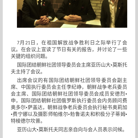
月
日，在祖国解放战争胜利日之际举行了会
7
21
议。在会议上宣读了节日有关的报告，并讨论了一些
关键的组织问题。
国际团结朝鲜社团领导委员会主席亚历山大•莫斯托
夫主持了会议。
出席会议的有国际团结朝鲜社团领导委员会副主
席、中国执行委员会主任李纪峥，朝鲜战争老兵委员
会主席、国际团结朝鲜社团领导委员会成员安德烈•
申，国际团结朝鲜社团俄罗斯执行委员会内务顾问费
奥多尔•萨盖达，朝鲜战争老兵委员会执行秘书奥莉加
•费宁娜以及摄影师帕维尔•勃鲁诺夫和积极分子蒂姆•
特棱德尔坎普。
亚历山大•莫斯托夫同志亲自向与会人员表示问候。