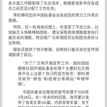
各方面工作都取得了长足进步，根据客观条件在各成
员之间灵活分配了工作任务。
李纪峥同志向中国执委会全体成员的努力工作表示
感谢。
然而，在一些具体问题上，也发现了不足之处，比
如缺乏斗争精神和团结。
建议采取具体措施激发执行
委员会的潜能，特别是广泛采用团员证和团员身份认
证系统。
报告还提供了统计数据，证明执行委员会在宣传领
域取得了成功。
“为了广泛地开展宣传工作，国际团结
朝鲜社团中国执委会在两个主要的社交网
络平台上注册了自己的官方账号：即时通
讯软件“微信”和视频分享网站“哔哩哔
哩”。
中国执委会在微信的账号创建于
年
2020
月
日。在一年多的时间里，账号累计发
2
28
布了各类文章
篇，内容非常丰富：关于
185