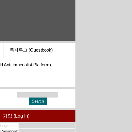
독자투고 (Guestbook)
i-imperialist Platform)
가입 (Log In)
Login:
Password: