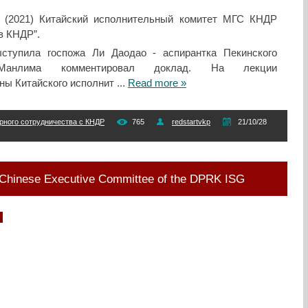
е (2021) Китайский исполнительный комитет МГС КНДР
в КНДР”.
ступила госпожа Ли Даодао - аспирантка Пекинского
 Манлима комментировал доклад. На лекции
ны Китайского исполнит
...
Read more »
рного сотрудничества с КНДР
765
redstartvkp
21/10/28
e Chinese Executive Committee of the DPRK ISG
)