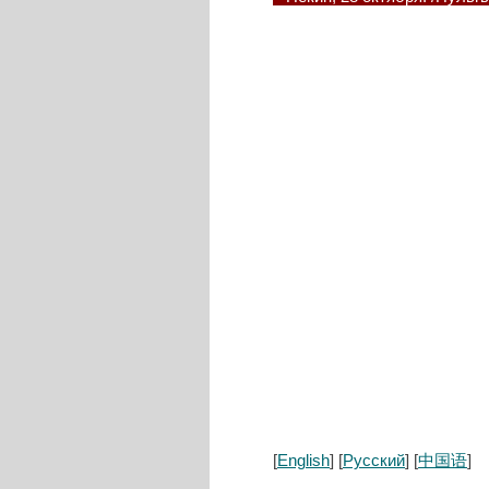
[
English
] [
Русский
] [
中国语
]