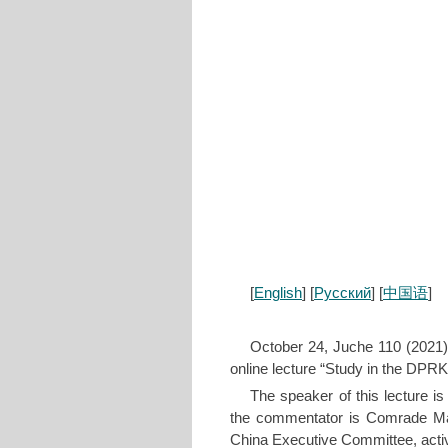
[
English
] [
Русский
] [
中国语
]
October 24, Juche 110 (2021
online lecture “Study in the DPRK
The speaker of this lecture i
the commentator is Comrade Ma
China Executive Committee, acti