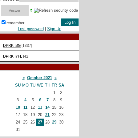
remember
Lost password
|
Sign Up
DPRK ISG
[1337]
DPRK IYFL
[42]
«
October 2021
»
SU
MO
TU
WE
TH
FR
SA
1
2
3
4
5
6
7
8
9
10
11
12
13
14
15
16
17
18
19
20
21
22
23
24
25
26
27
28
29
30
31