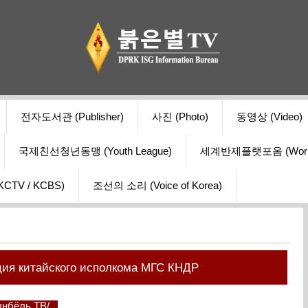
전자도서관 (Publisher)
사진 (Photo)
동영상 (Video)
국제친선청년동맹 (Youth League)
세계반제플랫포옴 (World Ant
V / KCBS)
조선의 소리 (Voice of Korea)
ия китайского исполкома МГС КНДР
гынбёль ТВ/