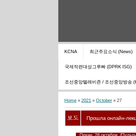
KCNA
최근주요소식 (News)
국제적련대성그루빠 (DPRK ISG)
조선중앙텔레비죤 / 조선중앙방송 (KCT
Home
»
2021
»
October
»
27
Прошла онлайн-лекц
Пекин, 28 октября. /Пуль