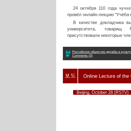
24 октября 110 года чучх
провёл онлайн-лекцию “Учёба 
В качестве докладчика вы
университета, товарищ
присутствовали некоторые чле
Российское общество дружбы и культу
Comments (0)
Online Lecture of th
Beijing, October 28 (RSTV