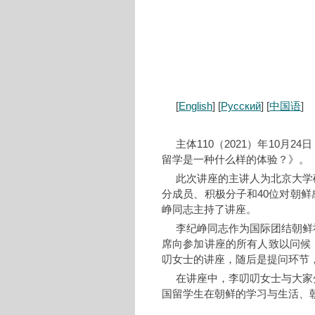
[
English
] [
Русский
] [
中国语
]
主体110（2021）年10
留学是一种什么样的体验？》。
此次讲座的主讲人为北京大学
分成员、积极分子和40位对朝
峥同志主持了讲座。
李纪峥同志作为国际团结朝鲜
席向参加讲座的所有人致以问候
叨女士的讲座，随后是提问环节
在讲座中，李叨叨女士与大家
国留学生在朝鲜的学习与生活、