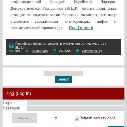
информационной блокадой Корейской Народно-
Демократической Республики (КНДР), многие люди, даже
стоящие на «идеологически близких» позициях, всё чаще
становятся заложниками антикорейских мифов и
...
Read more »
проамериканской пропаганды.
Российское общество дружбы и культурного сотрудничества с
КНДР
991
redstartvkp
21/11/05
Comments (0)
가입 (Log In)
Login:
Password: