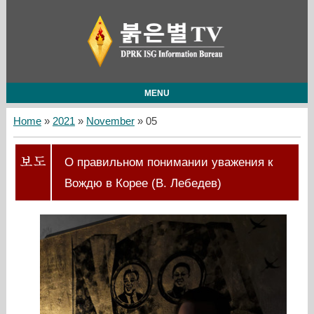
MENU
Home
»
2021
»
November
»
05
О правильном понимании уважения к
Вождю в Корее (В. Лебедев)