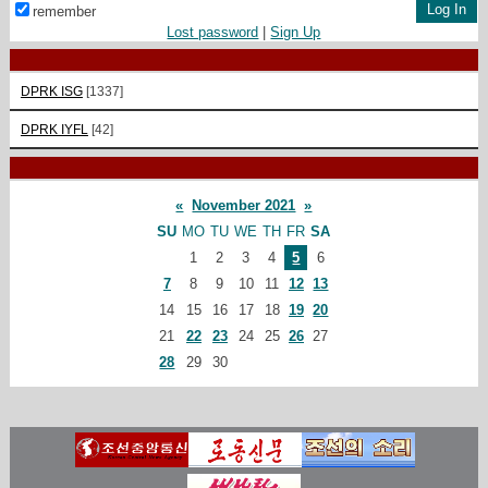
remember
Lost password
|
Sign Up
DPRK ISG
[1337]
DPRK IYFL
[42]
«
November 2021
»
SU
MO
TU
WE
TH
FR
SA
1
2
3
4
5
6
7
8
9
10
11
12
13
14
15
16
17
18
19
20
21
22
23
24
25
26
27
28
29
30