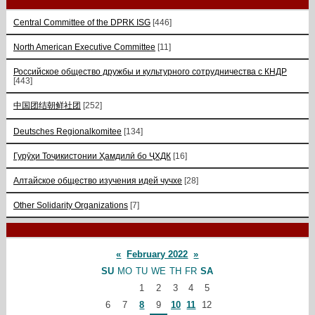
Central Committee of the DPRK ISG
[446]
North American Executive Committee
[11]
Российское общество дружбы и культурного сотрудничества с КНДР
[443]
中国团结朝鲜社团
[252]
Deutsches Regionalkomitee
[134]
Гурӯҳи Тоҷикистонии Ҳамдилӣ бо ҶХДК
[16]
Алтайское общество изучения идей чучхе
[28]
Other Solidarity Organizations
[7]
«
February 2022
»
SU
MO
TU
WE
TH
FR
SA
1
2
3
4
5
6
7
8
9
10
11
12