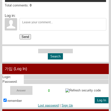
Total comments
:
0
Log in:
Send
가입 (Log In)
Login:
Password:
remember
Lost password
|
Sign Up