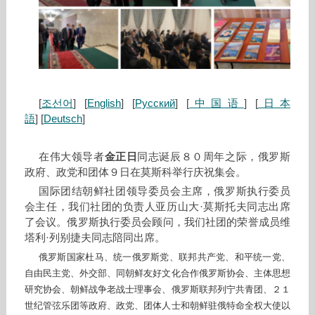
[
조선어
] [
English
] [
Русский
] [
中国语
] [
日本
語
] [
Deutsch
]
在伟大领导者
金正日
同志诞辰８０周年之际，俄罗斯
政府、政党和团体９日在莫斯科举行庆祝集会。
国际团结朝鲜社团领导委员会主席，俄罗斯执行委员
会主任，我们社团的负责人亚历山大·莫斯托夫同志出席
了会议。俄罗斯执行委员会顾问，我们社团的荣誉成员维
塔利·列别捷夫同志陪同出席。
俄罗斯国家杜马、统一俄罗斯党、联邦共产党、和平统一党、
自由民主党、外交部、同朝鲜友好文化合作俄罗斯协会、主体思想
研究协会、朝鲜战争老战士理事会、俄罗斯联邦列宁共青团、２１
世纪管弦乐团等政府、政党、团体人士和朝鲜驻俄特命全权大使以