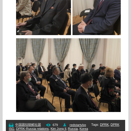
Tags
:
DPRK
,
DPRK
中国团结朝鲜社团
679
redstartvkp
ISG
,
DPRK-Russia relations
,
Kim Jong Il
,
Russia
,
Korea