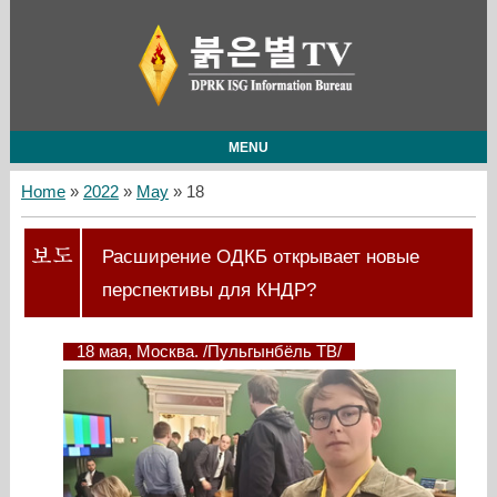
MENU
Home
»
2022
»
May
»
18
Расширение ОДКБ открывает новые
перспективы для КНДР?
18 мая, Москва. /Пульгынбёль ТВ/