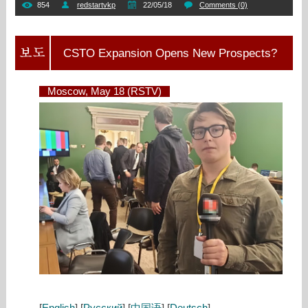
854
redstartvkp
22/05/18
Comments (0)
CSTO Expansion Opens New Prospects?
Moscow, May 18 (RSTV)
[
English
] [
Русский
] [
中国语
] [
Deutsch
]