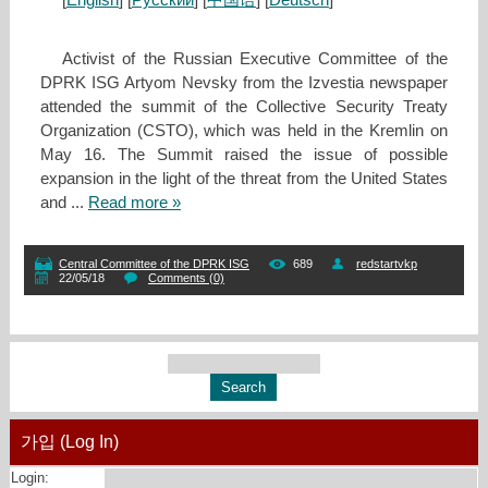
Activist of the Russian Executive Committee of the
DPRK ISG Artyom Nevsky from the Izvestia newspaper
attended the summit of the Collective Security Treaty
Organization (CSTO), which was held in the Kremlin on
May 16. The Summit raised the issue of possible
expansion in the light of the threat from the United States
and
...
Read more »
Central Committee of the DPRK ISG
689
redstartvkp
22/05/18
Comments (0)
가입 (Log In)
Login: