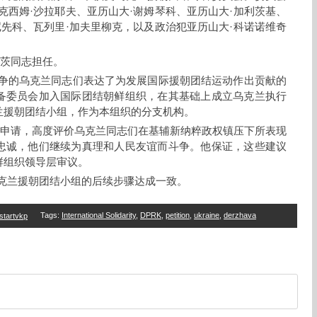
克西姆·沙拉耶夫、亚历山大·谢姆琴科、亚历山大·加利茨基、
尼先科、瓦列里·加夫里柳克，以及政治犯亚历山大·科诺诺维奇
列茨同志担任。
争的乌克兰同志们表达了为发展国际援朝团结运动作出贡献的
备委员会加入国际团结朝鲜组织，在其基础上成立乌克兰执行
兰援朝团结小组，作为本组织的分支机构。
了申请，高度评价乌克兰同志们在基辅新纳粹政权镇压下所表现
忠诚，他们继续为真理和人民友谊而斗争。他保证，这些建议
鲜组织领导层审议。
克兰援朝团结小组的后续步骤达成一致。
Tags
:
International Solidarity
,
DPRK
,
petition
,
ukraine
,
derzhava
startvkp