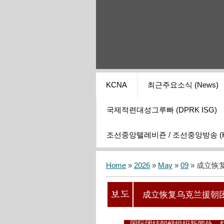
KCNA
최근주요소식 (News)
국제적련대성그루빠 (DPRK ISG)
조선중앙텔레비죤 / 조선중앙방송 (KCT
Home
»
2026
»
May
»
09
» 成立
成立恢复乌克兰援朝