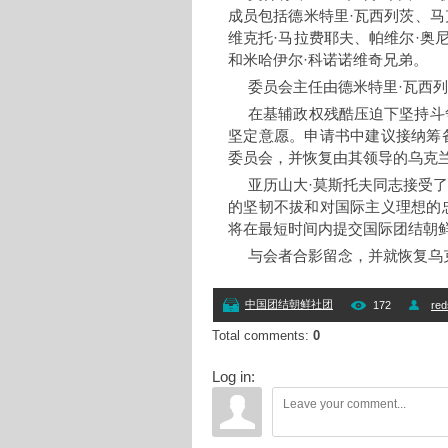
成员包括德米特里·瓦西列茨、马
维克托·马拉费耶夫、帕维尔·奥
和米哈伊尔·科诺诺维奇兄弟。
委员会主任由德米特里·瓦西
在基辅政权残酷压迫下坚持斗
坚定意愿。申请书中建议接纳筹
委员会，并恢复由其领导的乌克
亚历山大·莫斯托夫同志接受
的坚韧不拔和对国际主义理想的
将在最短时间内提交国际团结朝
与会者合影留念，并就恢复乌
中国团结朝鲜社团
172
red
Total comments
:
0
Log in: