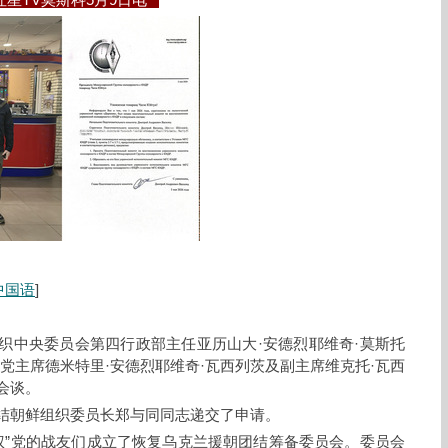
星TV莫斯科5月9日电
中国语
]
织中央委员会第四行政部主任亚历山大·安德烈耶维奇·莫斯托
—党主席德米特里·安德烈耶维奇·瓦西列茨及副主席维克托·瓦西
会谈。
结朝鲜组织委员长郑与同同志递交了申请。
“主权”党的战友们成立了恢复乌克兰援朝团结筹备委员会。委员会