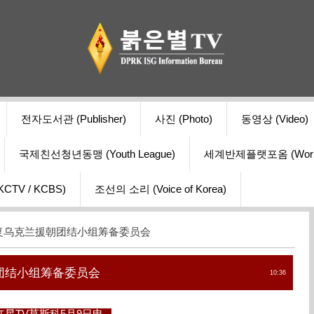
전자도서관 (Publisher)
사진 (Photo)
동영상 (Video)
국제친선청년동맹 (Youth League)
세계반제플랫포옴 (World Ant
V / KCBS)
조선의 소리 (Voice of Korea)
恢复乌克兰援朝团结小组筹备委员会
团结小组筹备委员会
10:36