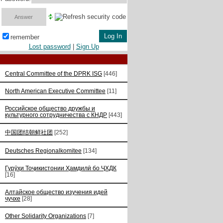
remember
Lost password
|
Sign Up
Central Committee of the DPRK ISG
[446]
North American Executive Committee
[11]
Российское общество дружбы и
культурного сотрудничества с КНДР
[443]
中国团结朝鲜社团
[252]
Deutsches Regionalkomitee
[134]
Гурӯҳи Тоҷикистонии Ҳамдилӣ бо ҶХДК
[16]
Алтайское общество изучения идей
чучхе
[28]
Other Solidarity Organizations
[7]