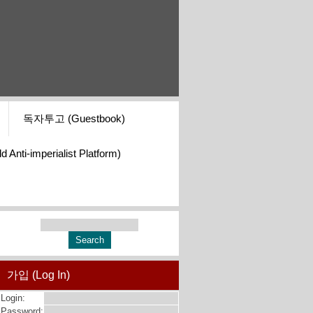
독자투고 (Guestbook)
i-imperialist Platform)
가입 (Log In)
Login:
Password: