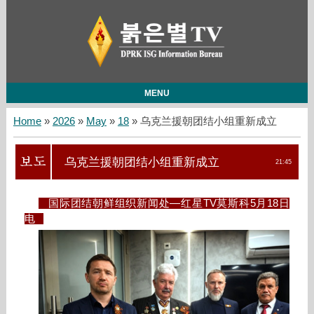
MENU
Home
»
2026
»
May
»
18
» 乌克兰援朝团结小组重新成立
乌克兰援朝团结小组重新成立
21:45
国际团结朝鲜组织新闻处—红星TV莫斯科5月18日
电