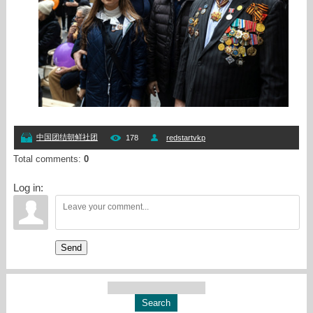
中国团结朝鲜社团
178
redstartvkp
Total comments
:
0
Log in:
Send