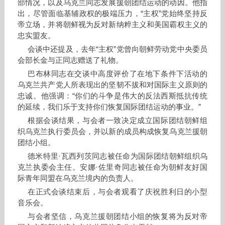
部情况，以及乌克兰同志发展援朝团结运动的动因。他指
出，尽管面临基辅政权的极端压力，“主权”党始终坚持反
帝立场，并将朝鲜视为反对新纳粹主义和美国霸权主义的
忠实盟友。
会谈中还提及，去年“主权”党曾向朝鲜劳动党中央委员
会部长金与正同志赠送了礼物。
巴布林同志在交谈中高度评价了在地下条件下活动的
乌克兰共产党人所表现出的坚韧不拔和对国际主义原则的
忠诚。他强调：“你们的斗争是伟大的反法西斯抵抗传统
的延续，我们乐于支持你们恢复国际团结运动的事业。”
根据会谈结果，与会者一致决定成立国际团结朝鲜组
织乌克兰执行委员会，并以新的成员构成恢复乌克兰援朝
团结小组。
德米特里·瓦西列茨同志被任命为国际团结朝鲜组织乌
克兰执委会主任。安娜·佐里奇同志被任命为朝鲜友好国
际青年同盟在乌克兰境内的负责人。
在正式会谈结束后，与会者观看了庆祝胜利日的小型
音乐会。
与会者坚信，乌克兰援朝团结小组的恢复将为反对帝