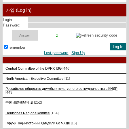
가입 (Log In)
Login:
Password:
remember
Lost password
|
Sign Up
Central Committee of the DPRK ISG
[446]
North American Executive Committee
[11]
Российское общество дружбы и культурного сотрудничества с КНДР
[443]
中国团结朝鲜社团
[252]
Deutsches Regionalkomitee
[134]
Гурӯҳи Тоҷикистонии Ҳамдилӣ бо ҶХДК
[16]