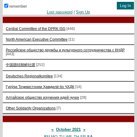
remember
Lost password
|
Sign Up
Central Committee of the DPRK ISG
[446]
North American Executive Committee
[11]
Российское общество дружбы и культурного сотрудничества с КНДР
[443]
中国团结朝鲜社团
[252]
Deutsches Regionalkomitee
[134]
Гурӯҳи Тоҷикистонии Ҳамдилӣ бо ҶХДК
[16]
Алтайское общество изучения идей чучхе
[28]
Other Solidarity Organizations
[7]
«
October 2021
»
SU
MO
TU
WE
TH
FR
SA