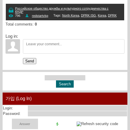
Российское общество дружбы и культурного сотрудничества с
КНДР
Tags
:
North Korea
,
DPRK ISG
,
Korea
,
DPRK
796
redstartvkp
Total comments
:
0
Log in:
Send
가입 (Log In)
Login:
Password: