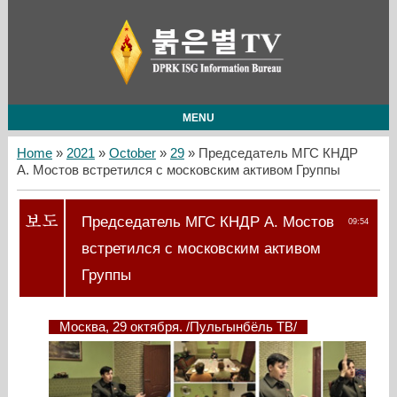
MENU
Home
»
2021
»
October
»
29
» Председатель МГС КНДР
А. Мостов встретился с московским активом Группы
Председатель МГС КНДР А. Мостов
09:54
встретился с московским активом
Группы
Москва, 29 октября. /Пульгынбёль ТВ/