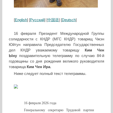
[
English
] [
Русский
] [
中国语
] [
Deutsch
]
16 февраля Президент Международной Группы
солидарности с КНДР (МГС КНДР) товарищ Чжэн
Юйтун направила Председателю Государственных
дел КНДР уважаемому товарищу
Ким Чен
Ыну
поздравительную телеграмму по случаю 84-й
годовщины со дня рождения великого руководителя
товарища
Ким Чен Ира
.
Ниже следует полный текст телеграммы.
16 февраля 2026 года
Генеральному секретарю Трудовой партии