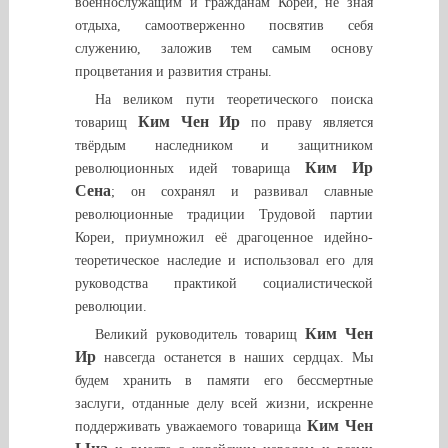
военнослужащим и гражданам Кореи, не зная
отдыха, самоотверженно посвятив себя
служению, заложив тем самым основу
процветания и развития страны.
На великом пути теоретического поиска
Ким Чен Ир
товарищ
по праву является
твёрдым наследником и защитником
Ким Ир
революционных идей товарища
Сена
; он сохранял и развивал славные
революционные традиции Трудовой партии
Кореи, приумножил её драгоценное идейно-
теоретическое наследие и использовал его для
руководства практикой социалистической
революции.
Ким Чен
Великий руководитель товарищ
Ир
навсегда останется в наших сердцах. Мы
будем хранить в памяти его бессмертные
заслуги, отданные делу всей жизни, искренне
Ким Чен
поддерживать уважаемого товарища