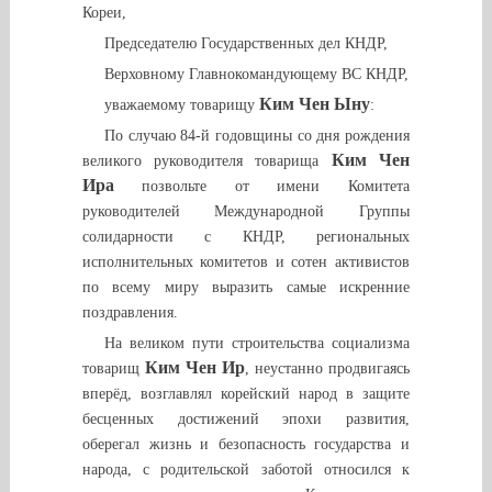
Кореи,
Председателю Государственных дел КНДР,
Верховному Главнокомандующему ВС КНДР,
Ким Чен Ыну
уважаемому товарищу
:
По случаю 84-й годовщины со дня рождения
Ким Чен
великого руководителя товарища
Ира
позвольте от имени Комитета
руководителей Международной Группы
солидарности с КНДР, региональных
исполнительных комитетов и сотен активистов
по всему миру выразить самые искренние
поздравления.
На великом пути строительства социализма
Ким Чен Ир
товарищ
, неустанно продвигаясь
вперёд, возглавлял корейский народ в защите
бесценных достижений эпохи развития,
оберегал жизнь и безопасность государства и
народа, с родительской заботой относился к