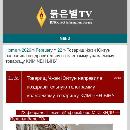
MENU
Home
»
2026
»
February
»
22
» Товарищ Чжэн Юйтун
направила поздравительную телеграмму уважаемому
товарищу КИМ ЧЕН ЫНУ
Товарищ Чжэн Юйтун направила
20:13
поздравительную телеграмму
уважаемому товарищу КИМ ЧЕН ЫНУ
22 февраля, Пекин. /Информбюро МГС КНДР —
Пульгынбёль ТВ/