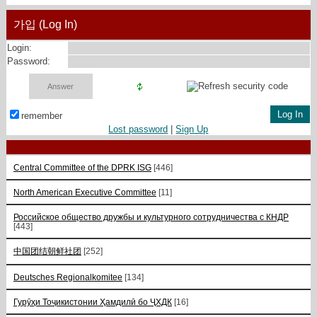
가입 (Log In)
Login:
Password:
remember
Lost password
|
Sign Up
Central Committee of the DPRK ISG
[446]
North American Executive Committee
[11]
Российское общество дружбы и культурного сотрудничества с КНДР
[443]
中国团结朝鲜社团
[252]
Deutsches Regionalkomitee
[134]
Гурӯҳи Тоҷикистонии Ҳамдилӣ бо ҶХДК
[16]