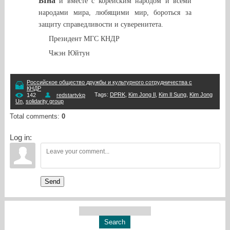
Ына
и вместе с корейским народом и всеми
народами мира, любящими мир, бороться за
защиту справедливости и суверенитета.
Президент МГС КНДР
Чжэн Юйтун
Российское общество дружбы и культурного сотрудничества с
КНДР
Tags
:
DPRK
,
Kim Jong Il
,
Kim Il Sung
,
Kim Jong
142
redstartvkp
Un
,
solidarity group
Total comments
:
0
Log in:
Send