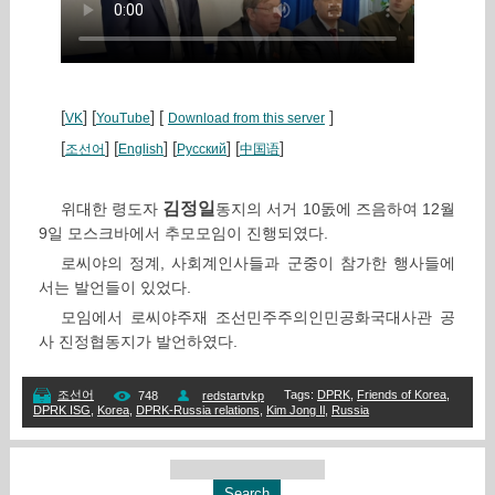
[
] [
] [
]
VK
YouTube
Download from this server
[
] [
] [
] [
]
조선어
English
Русский
中国语
김정일
위대한 령도자
동지의 서거 10돐에 즈음하여 12월
9일 모스크바에서 추모모임이 진행되였다.
로씨야의 정계, 사회계인사들과 군중이 참가한 행사들에
서는 발언들이 있었다.
모임에서 로씨야주재 조선민주주의인민공화국대사관 공
사 진정협동지가 발언하였다.
Tags
:
DPRK
,
Friends of Korea
,
조선어
748
redstartvkp
DPRK ISG
,
Korea
,
DPRK-Russia relations
,
Kim Jong Il
,
Russia