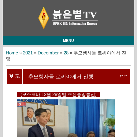
MENU
Home
»
2021
»
December
»
28
» 추모행사들 로씨야에서 진
행
추모행사들 로씨야에서 진행
17:47
(모스코바 12월 28일발 조선중앙통신)