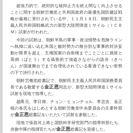
超強力的で、絶対的な核抑止力を絶え間なく向上させる
ことに関する朝鮮労働党と共和国政府の最優先国防建設戦
略が厳格に実行されている中、１１月１８日、朝鮮民主主
義人民共和国戦略武力の新型大陸間弾道ミサイル（ＩＣＢ
Ｍ）試射が行われた。
今回の試射は、朝鮮半島の軍事・政治情勢を危険ライン
へ執拗に追い込む米国と敵対勢力の無分別な軍事的対決妄
動が限界を超え、主権国家の自衛権までことごとに挑発と
罵倒（ばとう）する偽善的で強盗さながらの詭弁（きべ
ん）が国連舞台でまで合理化されている看過できない形勢
の下で決行された。
朝鮮労働党総書記で、朝鮮民主主義人民共和国国務委員
金正恩
長である敬愛する
同志が、新型大陸間弾道ミサイル
試射を現地で指導した。
趙甬元、李日煥、チョン・ヒョンチョル、李忠吉、金正
植の各氏をはじめとする朝鮮労働党中央委員会の主要幹部
金正恩
が
総書記をいただいて試射を参観した。
現地で張昌河上将と国防科学研究部門の指導幹部たち、
金正恩
赤旗中隊の指揮官たちが
総書記を迎接した。