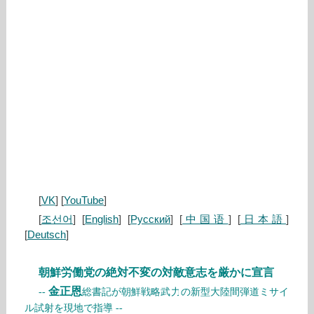
[
VK
] [
YouTube
]
[
조선어
] [
English
] [
Русский
] [
中国语
] [
日本語
]
[
Deutsch
]
朝鮮労働党の絶対不変の対敵意志を厳かに宣言
金正恩
--
総書記が朝鮮戦略武力の新型大陸間弾道ミサイ
ル試射を現地で指導 --