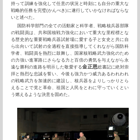
持って訓練を強化して任意の状況と時刻にも自分の重大な
戦略的任務を完璧(かんぺき)に遂行していかなければならな
いと述べた。
国防科学部門の全ての活動家と科学者、戦略核兵器部隊
の戦闘員は、共和国核戦力強化において重大な里程標とな
る歴史的な重要戦略兵器試射場に愛する子と女史と共に自
ら出向いて試射の全過程を直接指導してくれながら国防科
学者、戦闘員を熱烈に鼓舞し、国家核戦略武力強化のため
の力強い進軍路にさらなる力と百倍の勇気を与えながら永
金正恩
遠な勝利の進路を明示した敬愛する
総書記に絶対崇
拝と熱烈な忠誠を誓い、今後も強力かつ威力あるわれわれ
の戦略武力を加速的に建設し、核兵器をよりしっかりとら
えることで党と革命、祖国と人民をとわに守っていくとい
う燃えるような決意を固めた。