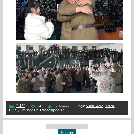
Tags
:
North Korea
,
Korea
,
日本語
647
redstartvkp
DPRK
,
Kim Jong Un
,
Hwasongpho-17