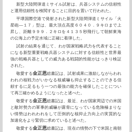
新型大陸間弾道ミサイル試射は、兵器システムの信頼性
と運用信頼性を検閲することに目的を置いて行われた。
平壌国際空港で発射された新型大陸間弾道ミサイル「火
星砲―１７」型は、最大頂点高度６０４０．９キロまで上
昇し、距離９９９．２キロを４１３５秒飛行して朝鮮東海
の公海上の予定水域に正確に着弾した。
試射の結果を通じて、わが国家戦略武力を代表すること
になる新型重要戦略兵器システムに対する信頼性と世界最
強の戦略兵器としての威力ある戦闘的性能がはっきり検証
された。
金正恩
敬愛する
総書記は、試射成果に激励しながらわれ
われの核戦力がいかなる核威嚇も抑止することのできる信
頼するに足るもう一つの最強の能力を確保したことについ
て再三確かめるようになったと述べた。
金正恩
敬愛する
総書記は、最近、わが国家周辺での米国
と敵対勢力の軍事的威嚇が露骨になっている危険極まりな
い情勢はわれわれをして圧倒的な核抑止力向上の実質的な
加速化をより緊切に求めていると述べた。
金正恩
敬愛する
総書記は、現在の情勢の下で米国と南朝