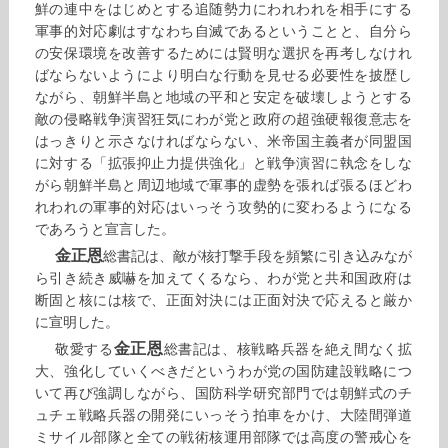
鮮の連中をはじめとする追随勢力にわれわれを相手にする
軍事的対応劇はすなわち自滅であるということと、自分ら
の安保環境を改善するためには賢明な選択を再考しなけれ
ばならないようにより明白な行動を見せる必要性を披歴し
ながら、朝鮮半島と地域の平和と安定を破壊しようとする
敵の侵略戦争演習狂気にわが党と政府の超強硬報復意志を
はっきりと示さなければならない、米帝国主義者が同盟国
に対する「拡張抑止力提供強化」と戦争演習に執念をしな
がら朝鮮半島と周辺地域で軍事的虚勢を張れば張るほどわ
れわれの軍事的対応はいっそう攻勢的に変わるようになる
であろうと宣言した。
金正恩
総書記は、敵が核打撃手段を頻繁に引き込みなが
ら引き続き威嚇を加えてくるなら、わが党と共和国政府は
断固と核には核で、正面対決には正面対決で応えると厳か
に宣明した。
金正恩
敬愛する
総書記は、核戦略兵器を絶え間なく拡
大、強化していくべきだというわが党の国防建設戦略につ
いて再び強調しながら、国防科学研究部門では朝鮮式のチ
ュチェ戦略兵器の開発にいっそう拍車をかけ、大陸間弾道
ミサイル部隊と全ての戦術核運用部隊では高度の警戒心を