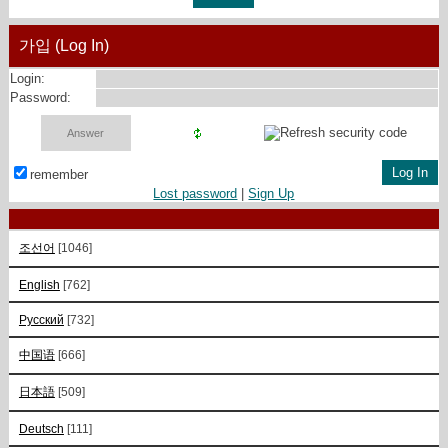
가입 (Log In)
Login:
Password:
remember
Lost password
|
Sign Up
조선어
[1046]
English
[762]
Русский
[732]
中国语
[666]
日本語
[509]
Deutsch
[111]