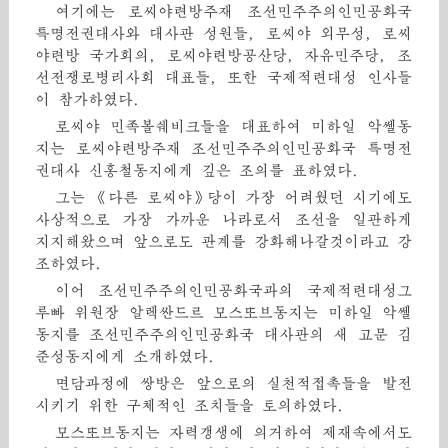
여기에는 로씨야련방주재 조선민주주의인민공화국
특명전권대사와 대사관 성원들, 로씨야 외무성, 로씨
야련방 국가회의, 로씨야련방공산당, 자유민주당, 조
선전쟁로병리사회 대표들, 또한 국제적련대성 인사들
이 참가하였다.
로씨야 민족볼쉐비크들을 대표하여 미하일 악쎌동
지는 로씨야련방주재 조선민주주의인민공화국 특명전
권대사 신홍철동지에게 깊은 조의를 표하였다.
그는 《다른 로씨야》당이 가장 어려웠던 시기에도
사상적으로 가장 가까운 나라로서 조선을 일관하게
지지해왔으며 앞으로도 관계를 강화해나갈것이라고 강
조하였다.
이어 조선민주주의인민공화국과의 국제적련대성그
루빠 위원장 알렉싼드르 모스또브동지는 미하일 악쎌
동지를 조선민주주의인민공화국 대사관의 새 고문 김
준성동지에게 소개하였다.
면담과정에 쌍방은 앞으로의 실천적접촉들을 발전
시키기 위한 구체적인 조치들을 토의하였다.
모스또브동지는 자력갱생에 의거하여 제재속에서도