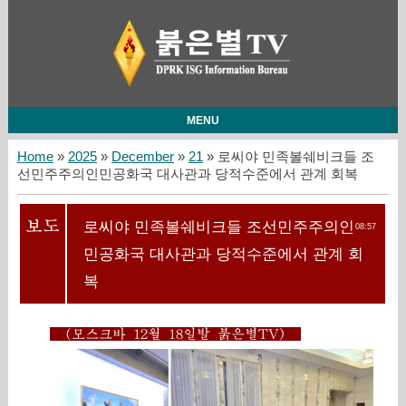
MENU
Home
»
2025
»
December
»
21
» 로씨야 민족볼쉐비크들 조
선민주주의인민공화국 대사관과 당적수준에서 관계 회복
로씨야 민족볼쉐비크들 조선민주주의인
08:57
민공화국 대사관과 당적수준에서 관계 회
복
(모스크바 12월 18일발 붉은별TV)