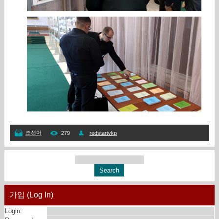
조선어
279
redstartvkp
가입 (Log In)
Login: