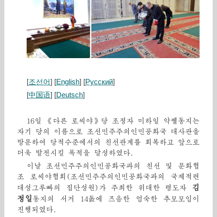
[
조선어
] [
English
] [
Русский
]
[
中国语
] [
Deutsch
]
16일 《다른 로씨야》당 조정자 미하일 악쎌동지는
자기 당의 이름으로 조선민주주의인민공화국 대사관을
방문하여 당적수준에서의 친선관계를 회복하고 앞으로
더욱 발전시킬 목적을 달성하였다.
이날 조선민주주의인민공화국과의 친선 및 문화협
조 로씨야협회(조선민주주의인민공화국과의 국제적련
김
대성그루빠의 집단성원)가 주최한 위대한 령도자
정일
동지의 서거 14돐에 즈음한 엄숙한 추모모임이
진행되였다.