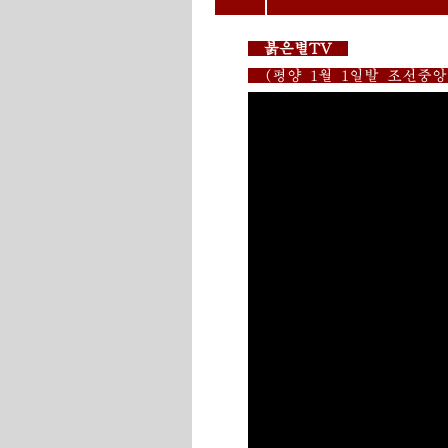
붉은별TV
(평양 1월 1일발 조선중