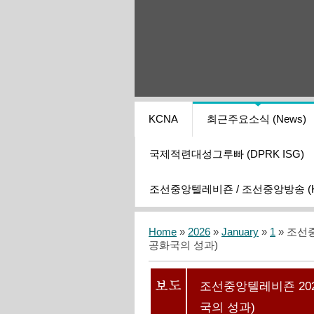
KCNA
최근주요소식 (News)
국제적련대성그루빠 (DPRK ISG)
조선중앙텔레비죤 / 조선중앙방송 (KCT
Home
»
2026
»
January
»
1
» 조선
공화국의 성과)
조선중앙텔레비죤 20
국의 성과)