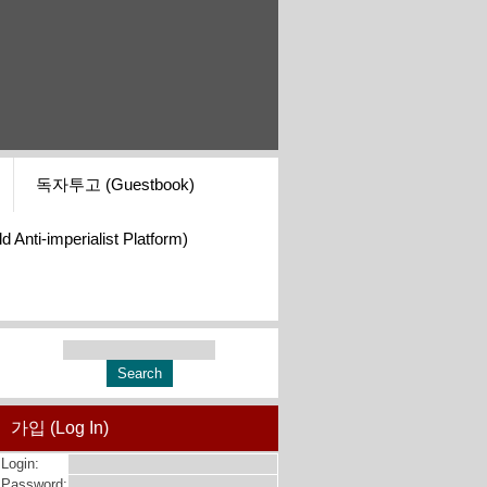
독자투고 (Guestbook)
i-imperialist Platform)
가입 (Log In)
Login:
Password: