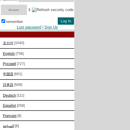
remember
Lost password
|
Sign Up
조선어
[1040]
English
[758]
Русский
[727]
中国语
[661]
日本語
[509]
Deutsch
[111]
Español
[258]
Français
[8]
السياحة
[8]