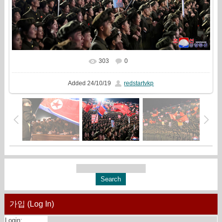
303
0
In real size
1267x844
/ 537.7Kb
Added
24/10/19
redstartvkp
가입 (Log In)
Login: