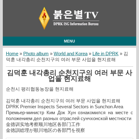
MENU
Home
»
Photo album
»
World and Korea
»
Life in DPRK
» 김
덕훈 내각총리 순천지구의 여러 부문 사업을 현지료해
김덕훈 내각총리 순천지구의 여러 부문 사
업을 현지료해
순천시 평리협동농장을 현지료해
김덕훈 내각총리 순천지구의 여러 부문 사업을 현지료해
DPRK Premier Inspects Several Sectors in Sunchon Area
Премьер-министр Ким Док Хун ознакомился на месте с
положением дел разных отраслей сунчхонской местности
金德训实地考察顺川地区各部门工作
金徳訓総理が順川地区の各部門を視察