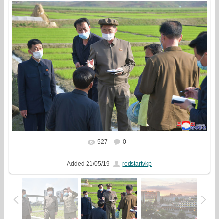
527
0
In real size
1800x1200
/ 538.5Kb
Added
21/05/19
redstartvkp