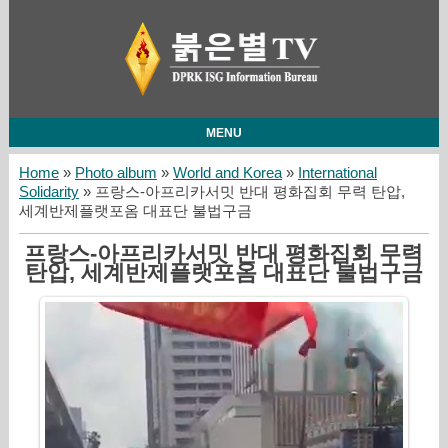
MENU
Home
»
Photo album
»
World and Korea
»
International
Solidarity
» 프랑스-아프리카서밋 반대 평화집회 무력 탄압,
세계반제플랫포옴 대표단 불법구금
프랑스-아프리카서밋 반대 평화집회 무력
탄압, 세계반제플랫포옴 대표단 불법구금