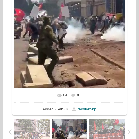
64
0
Added
26/05/16
redstartvkp