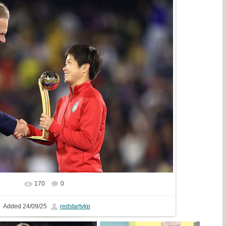
170
0
In real size
1032x720
/ 157.0Kb
Added
24/09/25
redstartvkp