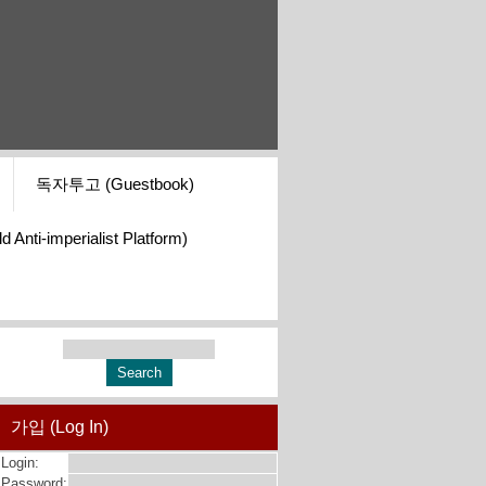
독자투고 (Guestbook)
i-imperialist Platform)
가입 (Log In)
Login:
Password: