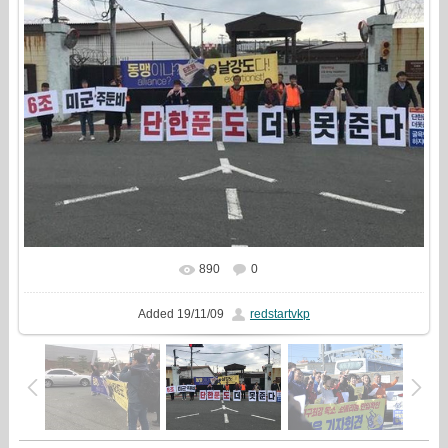
890
0
In real size
576x435
/ 60.0Kb
Added
19/11/09
redstartvkp