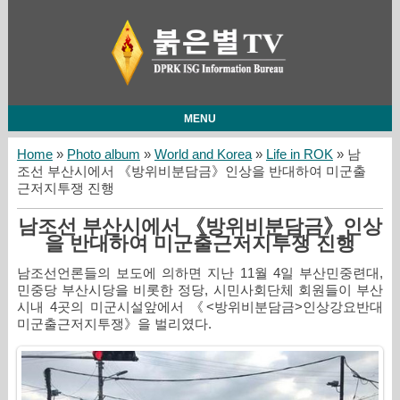
MENU
Home
»
Photo album
»
World and Korea
»
Life in ROK
» 남
조선 부산시에서 《방위비분담금》인상을 반대하여 미군출
근저지투쟁 진행
남조선 부산시에서 《방위비분담금》인상
을 반대하여 미군출근저지투쟁 진행
남조선언론들의 보도에 의하면 지난 11월 4일 부산민중련대,
민중당 부산시당을 비롯한 정당, 시민사회단체 회원들이 부산
시내 4곳의 미군시설앞에서 《<방위비분담금>인상강요반대
미군출근저지투쟁》을 벌리였다.