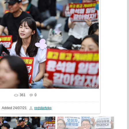
361
0
In real size
1265x844
/ 270.9Kb
Added
24/07/21
redstartvkp