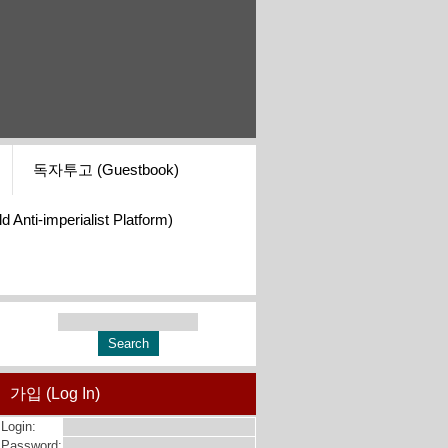
독자투고 (Guestbook)
i-imperialist Platform)
가입 (Log In)
Login:
Password: