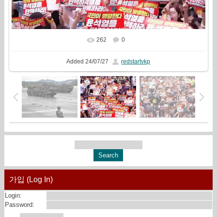
262
0
In real size
810x418
/ 245.7Kb
Added
24/07/27
redstartvkp
가입 (Log In)
Login:
Password: