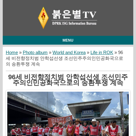
MENU
Home
»
Photo album
»
World and Korea
»
Life in ROK
» 96
세 비전향정치범 안학섭선생 조선민주주의인민공화국으로
의 송환투쟁 계속
96세 비전향정치범 안학섭선생 조선민주
주의인민공화국으로의 송환투쟁 계속