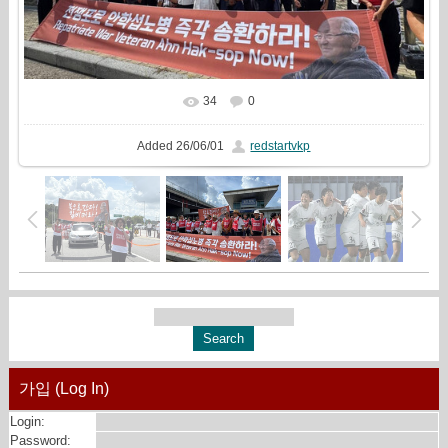
34
0
In real size
1280x720
/ 511.4Kb
Added
26/06/01
redstartvkp
가입 (Log In)
Login:
Password: