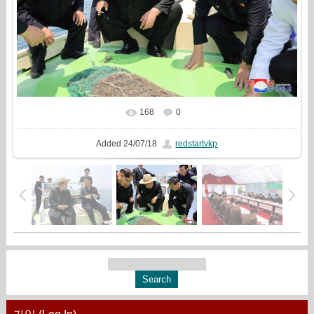
168
0
In real size
2169x1440
/ 970.3Kb
Added
24/07/18
redstartvkp
가입 (Log In)