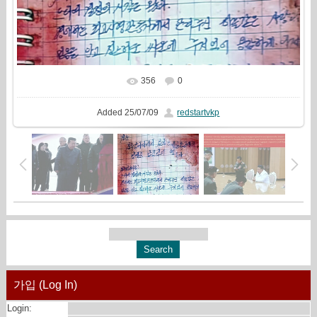
356
0
In real size
1210x720
/ 256.7Kb
Added
25/07/09
redstartvkp
가입 (Log In)
Login: