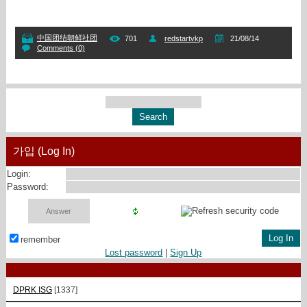
中国团结朝鲜社团
701
redstartvkp
21/08/14
Comments (0)
가입 (Log In)
Login:
Password:
remember
Lost password
|
Sign Up
DPRK ISG
[1337]