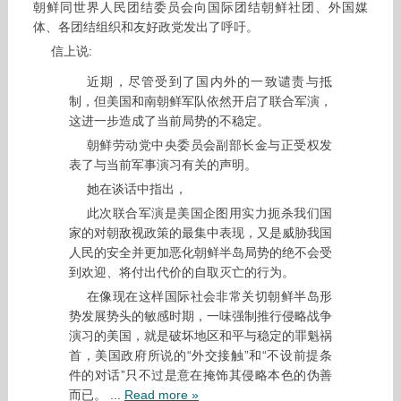
朝鲜同世界人民团结委员会向国际团结朝鲜社团、外国媒
体、各团结组织和友好政党发出了呼吁。
信上说:
近期，尽管受到了国内外的一致谴责与抵
制，但美国和南朝鲜军队依然开启了联合军演，
这进一步造成了当前局势的不稳定。
朝鲜劳动党中央委员会副部长金与正受权发
表了与当前军事演习有关的声明。
她在谈话中指出，
此次联合军演是美国企图用实力扼杀我们国
家的对朝敌视政策的最集中表现，又是威胁我国
人民的安全并更加恶化朝鲜半岛局势的绝不会受
到欢迎、将付出代价的自取灭亡的行为。
在像现在这样国际社会非常关切朝鲜半岛形
势发展势头的敏感时期，一味强制推行侵略战争
演习的美国，就是破坏地区和平与稳定的罪魁祸
首，美国政府所说的“外交接触”和“不设前提条
件的对话”只不过是意在掩饰其侵略本色的伪善
而已。
...
Read more »