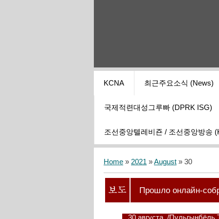
KCNA
최근주요소식 (News)
국제적련대성그루빠 (DPRK ISG)
조선중앙텔레비죤 / 조선중앙방송 (KCT
Home
»
2021
»
August
»
30
Прошло онлайн-соб
30 августа. /Пульгынбёль