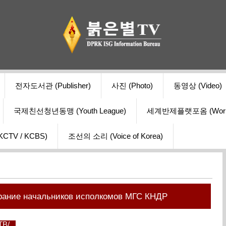
전자도서관 (Publisher)
사진 (Photo)
동영상 (Video)
국제친선청년동맹 (Youth League)
세계반제플랫포옴 (World Ant
V / KCBS)
조선의 소리 (Voice of Korea)
рание начальников исполкомов МГС КНДР
 ТВ/