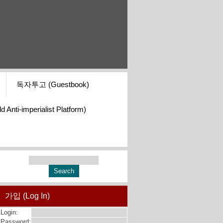
독자투고 (Guestbook)
i-imperialist Platform)
가입 (Log In)
Login:
Password: