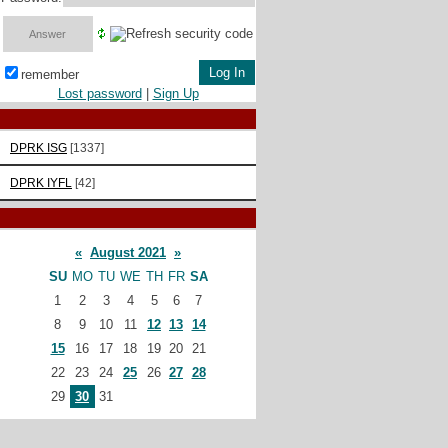
remember
Lost password
|
Sign Up
DPRK ISG
[1337]
DPRK IYFL
[42]
«
August 2021
»
SU
MO
TU
WE
TH
FR
SA
1
2
3
4
5
6
7
8
9
10
11
12
13
14
15
16
17
18
19
20
21
22
23
24
25
26
27
28
29
30
31