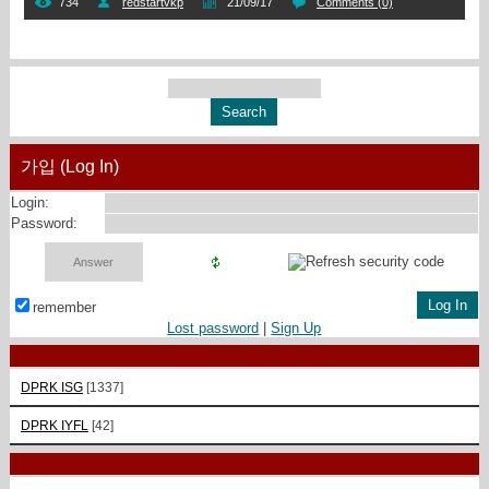
734
redstartvkp
21/09/17
Comments (0)
가입 (Log In)
Login:
Password:
remember
Lost password
|
Sign Up
DPRK ISG
[1337]
DPRK IYFL
[42]