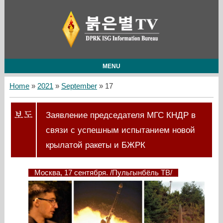
MENU
Home
»
2021
»
September
»
17
Заявление председателя МГС КНДР в
связи с успешным испытанием новой
крылатой ракеты и БЖРК
Москва, 17 сентября. /Пульгынбёль ТВ/