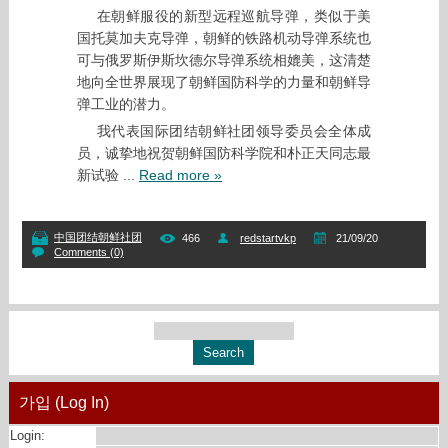
在朝鲜服役的新型远程巡航导弹，类似于美
国托莫加夫克导弹，朝鲜的铁路机动导弹系统也
可与俄罗斯伊斯坎德尔导弹系统相媲美，这清楚
地向全世界展现了朝鲜国防科学的力量和朝鲜导
弹工业的潜力。
我代表国际团结朝鲜社团领导委员会全体成
员，诚挚地祝贺朝鲜国防科学院和朴正天同志最
新试验
...
Read more »
中国团结朝鲜社团
466
redstartvkp
21/09/20
Comments (0)
가입 (Log In)
Login: