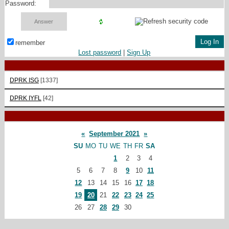
Password:
remember
Lost password
|
Sign Up
DPRK ISG
[1337]
DPRK IYFL
[42]
«
September 2021
»
SU
MO
TU
WE
TH
FR
SA
1
2
3
4
5
6
7
8
9
10
11
12
13
14
15
16
17
18
19
20
21
22
23
24
25
26
27
28
29
30