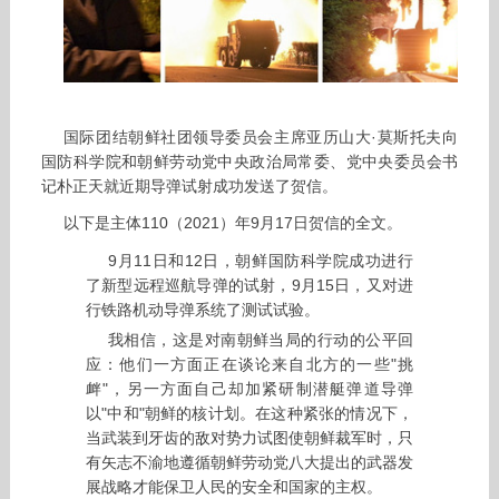
国际团结朝鲜社团领导委员会主席亚历山大·莫斯托夫向
国防科学院和朝鲜劳动党中央政治局常委、党中央委员会书
记朴正天就近期导弹试射成功发送了贺信。
以下是主体110（2021）年9月17日贺信的全文。
9月11日和12日，朝鲜国防科学院成功进行
了新型远程巡航导弹的试射，9月15日，又对进
行铁路机动导弹系统了测试试验。
我相信，这是对南朝鲜当局的行动的公平回
应：他们一方面正在谈论来自北方的一些"挑
衅"，另一方面自己却加紧研制潜艇弹道导弹
以"中和"朝鲜的核计划。在这种紧张的情况下，
当武装到牙齿的敌对势力试图使朝鲜裁军时，只
有矢志不渝地遵循朝鲜劳动党八大提出的武器发
展战略才能保卫人民的安全和国家的主权。