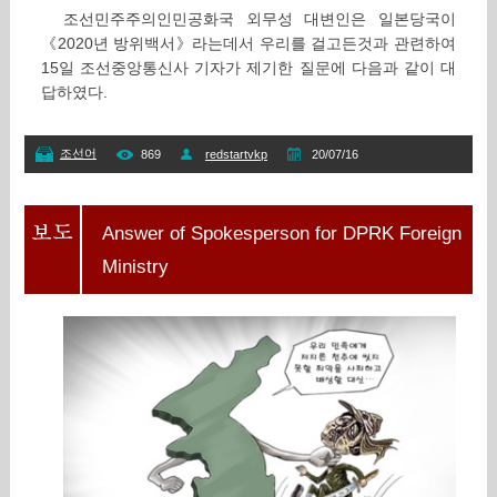
조선민주주의인민공화국 외무성 대변인은 일본당국이
《2020년 방위백서》라는데서 우리를 걸고든것과 관련하여
15일 조선중앙통신사 기자가 제기한 질문에 다음과 같이 대
답하였다.
조선어
869
redstartvkp
20/07/16
Answer of Spokesperson for DPRK Foreign
Ministry