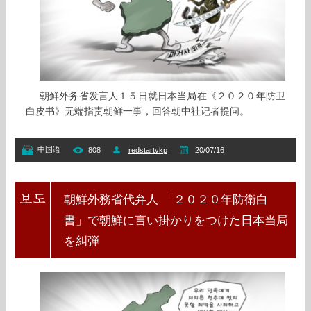
朝鲜外务省发言人１５日就日本当局在《２０２０年防卫
白皮书》无端指责朝鲜一事，回答朝中社记者提问。
中国语
808
redstartvkp
20/07/16
朝鮮外務省代弁人 「２０２０年防衛白
書」で朝鮮に言い掛かりをつけた日本当局
を糾弾