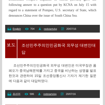
following answer to a question put by KCNA on July 15 with
regard to a statement of Pompeo, U.S. secretary of State, which
denounces China over the issue of South China Sea.
English
704
redstartvkp
20/07/16
조선민주주의인민공화국 외무성 대변인대
답
조선민주주의인민공화국 외무성 대변인은 미국무장관 폼
페오가 중국남해문제를 가지고 중국을 비난하는 성명을 발표
한것과 관련하여 15일 조선중앙통신사 기자가 제기한 질문
에 다음과 같이 대답하였다.
조선어
586
redstartvkp
20/07/16