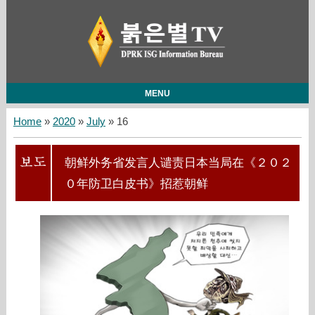
MENU
Home
»
2020
»
July
»
16
朝鲜外务省发言人谴责日本当局在《２０２
０年防卫白皮书》招惹朝鲜