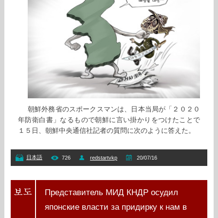
朝鮮外務省のスポークスマンは、日本当局が「２０２０
年防衛白書」なるもので朝鮮に言い掛かりをつけたことで
１５日、朝鮮中央通信社記者の質問に次のように答えた。
日本語
726
redstartvkp
20/07/16
Представитель МИД КНДР осудил
японские власти за придирку к нам в