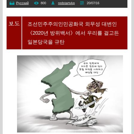
Русский
800
redstartvkp
20/07/16
조선민주주의인민공화국 외무성 대변인
《2020년 방위백서》에서 우리를 걸고든
일본당국을 규탄