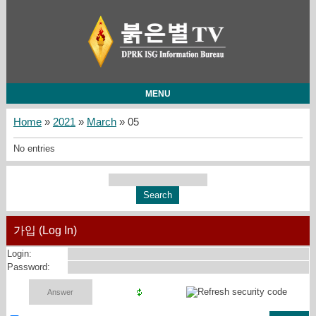
MENU
Home
»
2021
»
March
»
05
No entries
가입 (Log In)
Login:
Password: