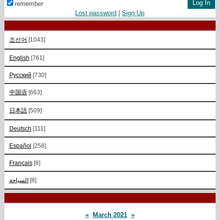
remember
Lost password
|
Sign Up
조선어
[1043]
English
[761]
Русский
[730]
中国语
[663]
日本語
[509]
Deutsch
[111]
Español
[258]
Français
[8]
السياحة
[8]
«
March 2021
»