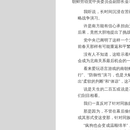
朝鲜劳动党中央委员会副部长金
我听说，长时间沉浸在苦
略战争演习。
许是南方能有信心承担由
后果，竟然大胆地提出了挑
党中央已阐明了这样一个
前春天那样有可能重返和平
没有人不知道，这暗示着
会成为北南关系最后机会的
看来爱玩语言游戏的南朝
行”、“防御性”演习，也是
出“柔软的判断”和“体谅”，
说是天生的二百五或说是
们刮目相看。
我们一直反对了针对同族
那是因为，不管在幕后偷
或其形式变这变那，针对同
“疯狗也会变成温顺绵羊