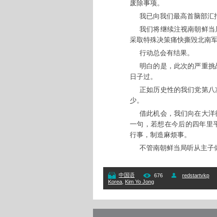
废除事项。
我已向我们最高首脑部汇
我们将继续注视南朝鲜当
采取特殊决策痛快撕毁北南
行动总会有结果。
明白的是，此次的严重挑
日子过。
正如历史性的我们党第八
少。
借此机会，我们向在大洋
一句，若想在今后的四年里
行事，制造麻烦事。
不管南朝鲜当局听从主子
中国语
676
redstartvkp
Korea
,
Kim Yo Jong