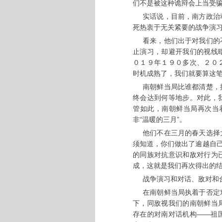
们不是被这种诡辩会上当受
实话说，目前，南方政治
死热衷于无关紧要的战争演
看来，他们出于对我们的
止演习，却避开我们的视线
０１９年１９０多次、２０
时机成熟了，我们就要算这
南朝鲜当局比谁都清楚，
终会达到何等地步。对此，
管如此，南朝鲜当局再次当着
非“温暖的三月”。
他们不在三月的春天选择
须知道，你们做出了逾越自己
的同族对抗意识和敌对行为
成，这就是我们再次得出的
战争演习和对话、敌对和
在南朝鲜当局执着于否定
下，同敌视我们的南朝鲜当
存在的对南对话机构——祖