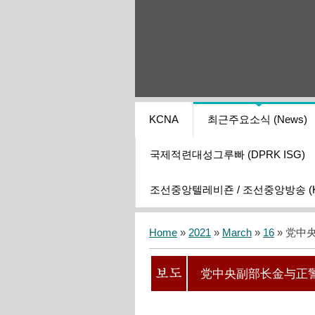
KCNA
최근주요소식 (News)
국제적련대성그루빠 (DPRK ISG)
조선중앙텔레비죤 / 조선중앙방송 (KCT
Home
»
2021
»
March
»
16
» 党中
党中央副部长金与正