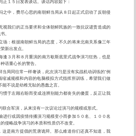
与正１５日发表谈话。谈话内容如下：
闷之中，费尽心思的南朝鲜当局从８日起正式启动了反朝侵
无视我们的正当要求和全体朝鲜民族的一致抗议谴责造成的
战书。
立场：根据南朝鲜当局的态度，不久的将来北南关系像三年
繁荣新出发点。
每逢３月和８月重演的南方歇斯底里式战争演习狂热，也是
一种语重心长的警告。
鲜当局同往常一样奢谈，此次演习是没有实战机动训练的“例
大幅缩减规模和内容的电脑模拟方式指挥所训练，希望我们做
这不能不说是幼稚无耻的愚蠢之言。
习惯于左顾右盼而变成连辨别能力都丧失的傻蛋，反正让我
的联合军演，从来没有一次议论过演习的规模或形式。
偷进行或因疫情传播演习规模变小而参加５０名、１００名
族的侵略战争演习的本质和性质仍不改变。
”，这是南方提倡的荒唐诡辩。那么难道你们还真不知道，我