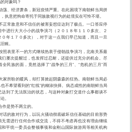
骗的对象吗？
动荡、经济萧条，新冠疫情严重。在此困境下南朝鲜当局拼
习，执意把狗命寄托于同族敌视行为的处境实在可怜不堪。
不正常敌意和不信任的被害妄想症达到了极点。一口答应停
暗中进行大大小小的战争演习（２０１８年１１０多次、２
２０年１７０多次），对于这一点我们早已知道，而且一旦
笔旧账。
按照表里不一的方式继续热衷于侵朝战争演习，北南关系最
我们屡次提醒过，也发挥过忍耐，还提供过充分的机会。尽
全民族的面，竟然选择了“战争的三月”、“危机的三月”而
大家所盼的暖风，却打算掀起阴森森的狂热。南朝鲜当局必
也不希望看到的“红线”的糊涂抉择。病态成性的南朝鲜当局
已达到了无法医治的状态，与这种对象打交道什么事都谈不
结论。
合作是势不两立的。
对话的敌对行为，以玩火骚动彻底破坏信任基础的目前形势
局无需进行任何合作或交流，不得不考虑再也没有理由继续
国和平统一委员会整顿事项和金刚山国际旅游局等相关机构