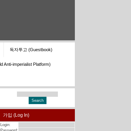
독자투고 (Guestbook)
i-imperialist Platform)
가입 (Log In)
Login:
Password: