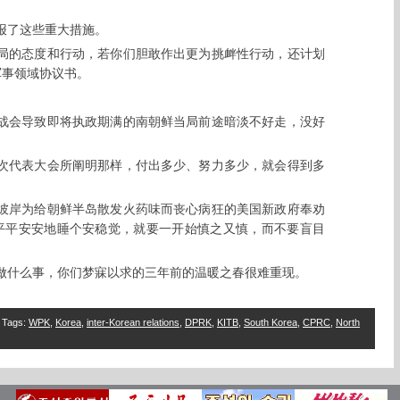
报了这些重大措施。
局的态度和行动，若你们胆敢作出更为挑衅性行动，还计划
军事领域协议书。
战会导致即将执政期满的南朝鲜当局前途暗淡不好走，没好
次代表大会所阐明那样，付出多少、努力多少，就会得到多
彼岸为给朝鲜半岛散发火药味而丧心病狂的美国新政府奉劝
平平安安地睡个安稳觉，就要一开始慎之又慎，而不要盲目
做什么事，你们梦寐以求的三年前的温暖之春很难重现。
Tags
:
WPK
,
Korea
,
inter-Korean relations
,
DPRK
,
KITB
,
South Korea
,
CPRC
,
North