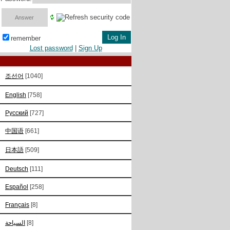
remember
Lost password
|
Sign Up
조선어
[1040]
English
[758]
Русский
[727]
中国语
[661]
日本語
[509]
Deutsch
[111]
Español
[258]
Français
[8]
السياحة
[8]