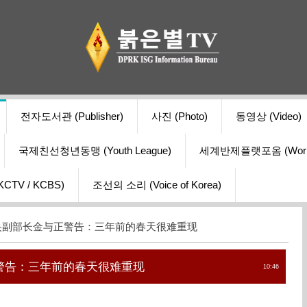
전자도서관 (Publisher)
사진 (Photo)
동영상 (Video)
국제친선청년동맹 (Youth League)
세계반제플랫포옴 (World Ant
V / KCBS)
조선의 소리 (Voice of Korea)
央副部长金与正警告：三年前的春天很难重现
警告：三年前的春天很难重现
10:46