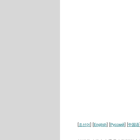
[
] [
] [
] [
조선어
English
Русский
中国语