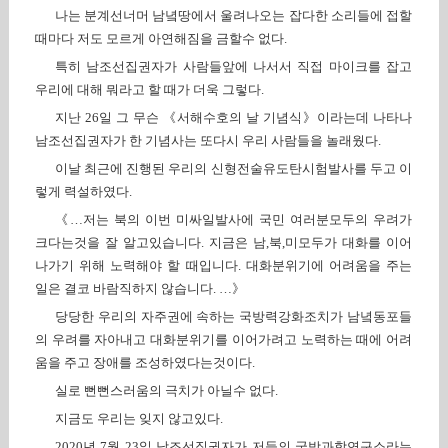
나는 분계선너머 남녘땅에서 울려나오는 잡다한 소리들에 접할
때마다 저도 모르게 아연해짐을 금할수 없다.
특히 남조선집권자가 사람들앞에 나서서 직접 마이크를 잡고
우리에 대해 뭐라고 할 때가 더욱 그렇다.
지난 26일 그 무슨 《서해수호의 날 기념식》이라는데 나타나
남조선집권자가 한 기념사는 또다시 우리 사람들을 놀래웠다.
이날 최근에 진행된 우리의 신형전술유도탄시험발사를 두고 이
렇게 력설하였다.
《…저는 북의 이번 미싸일발사에 국민 여러분모두의 우려가
크다는것을 잘 알고있습니다. 지금은 남,북,미모두가 대화를 이어
나가기 위해 노력해야 할 때입니다. 대화분위기에 어려움을 주는
일은 결코 바람직하지 않습니다. …》
당당한 우리의 자주권에 속하는 국방력강화조치가 남녘동포들
의 우려를 자아내고 대화분위기를 이어가려고 노력하는 때에 어려
움을 주고 장애를 조성하였다는것이다.
실로 뻔뻔스러움의 극치가 아닐수 없다.
지금도 우리는 잊지 않고있다.
2020년 7월 23일 남조선집권자가 저들의 국방과학연구소라는