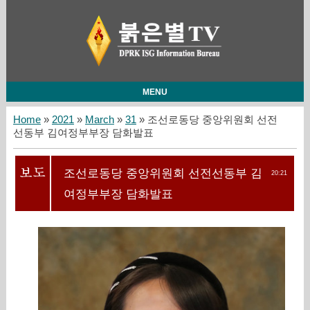
MENU
Home
»
2021
»
March
»
31
» 조선로동당 중앙위원회 선전
선동부 김여정부부장 담화발표
조선로동당 중앙위원회 선전선동부 김
20:21
여정부부장 담화발표