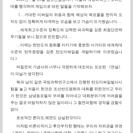
데를 행각하며 제입으로 떠든 말들을 기억해보자.
《…거대한 미싸일의 위용과 함께 해상의 목표물을 한치의 오
차도 없이 정확하게 타격하는 모습을 보고 가슴이 뜨거웠습니다.…
…세계최고수준의 정확도와 강력한 파괴력을 갖춘 최첨단전략
무기들을 보니 참으로 든든합니다.…
…이제는 한반도의 평화를 지키기에 충분한 사거리와 세계최대
수준의 탄두중량을 갖춘 탄도미싸일을 개발하기에 이르렀습니
다.》
며칠전의 기념사와 너무나 극명하게 대조되는 모순된 《연설》
이 아닐가 생각한다.
북과 남의 같은 국방과학연구소에서 진행한 탄도미싸일발사시
험을 놓고 저들이 한것은 조선반도평화와 대화를 위한것이고 우리
가 한것은 남녘동포들의 우려를 자아내고 대화분위기에 어려움을
주는 결코 바람직하지 않은 일이라니 그 철면피함에 경악을 금할수
없다.
초보적인 론리도,체면도 상실한것이다.
이처럼 비론리적이고 후안무치한 행태는 우리의 자위권을 유엔
《결의》위반이니,국제사회에 대한 《위협》이니 하고 걸고드는